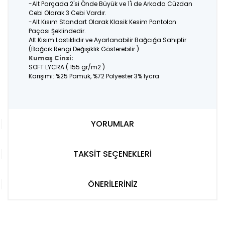
-Alt Parçada 2'si Önde Büyük ve 1'i de Arkada Cüzdan
Cebi Olarak 3 Cebi Vardır.
-Alt Kısım Standart Olarak Klasik Kesim Pantolon
Paçası Şeklindedir.
Alt Kısım Lastiklidir ve Ayarlanabilir Bağcığa Sahiptir
(Bağcık Rengi Değişiklik Gösterebilir.)
Kumaş Cinsi:
SOFT LYCRA ( 155 gr/m2 )
Karışımı: %25 Pamuk, %72 Polyester 3% lycra
YORUMLAR
TAKSİT SEÇENEKLERİ
ÖNERİLERİNİZ