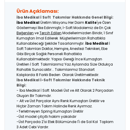
Ürün Açıklaması:
İba Medikal İ Soft Takımlar Hakkında Genel Bilgi:
İba Medikal
Üretim Misyonu Her Daim
Kalite
'ye Özen
Göstermeyi İlke Edinmiştir, İ-Soft Modolemiz de En Çok
Beğenilen
ve
Tercih Edilen
Modellerimizden Biridir, 1 Sınıf
Kumaştan İmal Edilerek Müşterilerimizin Rahatlıkla
Kullanabileceği Şekilde Tasarlanmıştır.
İba Medikal
İ
Soft Takımları Doktor, Hemşire, Anestezi Teknikeri, Ebe
Gibi Birçok Sağlık Personeli Rahatlıkla
Kullanabilmektedir. Yapısı Gereği İnce Kumaştan
Üretilen İ Soft Takımlarımız Yaz Aylarında Size Oldukça
Rahatlık Sunacaktır... Takımlarımız Standart
Kalıplarda 8 Farklı Beden Olarak Üretilmektedir.
İba Medikal İ-Soft Takımlar Hakkında Teknik
Bilgi:
- İba Medikal İ Soft Modeli Üst ve Alt Olarak 2 Parçadan
Oluşan Bir Takımdır.
- Alt ve Üst Parçalar Aynı Renk Kumaştan Üretilir ve
Hiçbir Zaman Takım Halinde Renk Ayırmaz.
-Terletmeyen Spring Kumaştan Üretilir
-Üst model çıtçıtlı hakim yakalıdır
-Üst Parçada 2'si Etek Bölümünde 1'i de Sol Kol Toplam
3 Adet Cebi Vardır.