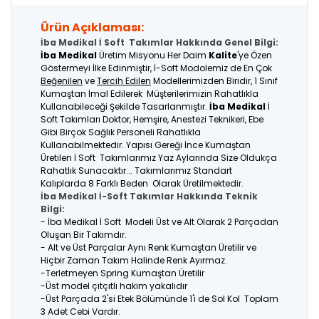
Ürün Açıklaması:
İba Medikal İ Soft Takımlar Hakkında Genel Bilgi:
İba Medikal
Üretim Misyonu Her Daim
Kalite
'ye Özen
Göstermeyi İlke Edinmiştir, İ-Soft Modolemiz de En Çok
Beğenilen
ve
Tercih Edilen
Modellerimizden Biridir, 1 Sınıf
Kumaştan İmal Edilerek Müşterilerimizin Rahatlıkla
Kullanabileceği Şekilde Tasarlanmıştır.
İba Medikal
İ
Soft Takımları Doktor, Hemşire, Anestezi Teknikeri, Ebe
Gibi Birçok Sağlık Personeli Rahatlıkla
Kullanabilmektedir. Yapısı Gereği İnce Kumaştan
Üretilen İ Soft Takımlarımız Yaz Aylarında Size Oldukça
Rahatlık Sunacaktır... Takımlarımız Standart
Kalıplarda 8 Farklı Beden Olarak Üretilmektedir.
İba Medikal İ-Soft Takımlar Hakkında Teknik
Bilgi:
- İba Medikal İ Soft Modeli Üst ve Alt Olarak 2 Parçadan
Oluşan Bir Takımdır.
- Alt ve Üst Parçalar Aynı Renk Kumaştan Üretilir ve
Hiçbir Zaman Takım Halinde Renk Ayırmaz.
-Terletmeyen Spring Kumaştan Üretilir
-Üst model çıtçıtlı hakim yakalıdır
-Üst Parçada 2'si Etek Bölümünde 1'i de Sol Kol Toplam
3 Adet Cebi Vardır.