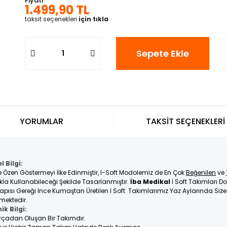
Fiyatı
1.499,90 TL
taksit seçenekleri
için tıkla
Sepete Ekle
YORUMLAR
TAKSİT SEÇENEKLERİ
 Bilgi:
e Özen Göstermeyi İlke Edinmiştir, İ-Soft Modolemiz de En Çok
Beğenilen
ve
kla Kullanabileceği Şekilde Tasarlanmıştır.
İba Medikal
İ Soft Takımları Do
Yapısı Gereği İnce Kumaştan Üretilen İ Soft Takımlarımız Yaz Aylarında Siz
lmektedir.
ik Bilgi:
Parçadan Oluşan Bir Takımdır.