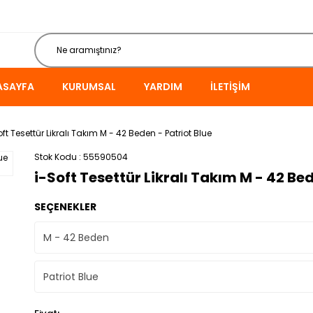
ASAYFA
KURUMSAL
YARDIM
İLETIŞIM
oft Tesettür Likralı Takım M - 42 Beden - Patriot Blue
Stok Kodu
55590504
i-Soft Tesettür Likralı Takım M - 42 Bed
SEÇENEKLER