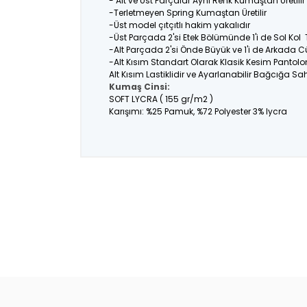
- Alt ve Üst Parçalar Aynı Renk Kumaştan Üretil
-Terletmeyen Spring Kumaştan Üretilir
-Üst model çıtçıtlı hakim yakalıdır
-Üst Parçada 2'si Etek Bölümünde 1'i de Sol Kol
-Alt Parçada 2'si Önde Büyük ve 1'i de Arkada C
-Alt Kısım Standart Olarak Klasik Kesim Pantolo
Alt Kısım Lastiklidir ve Ayarlanabilir Bağcığa Sahi
Kumaş Cinsi:
SOFT LYCRA ( 155 gr/m2 )
Karışımı: %25 Pamuk, %72 Polyester 3% lycra