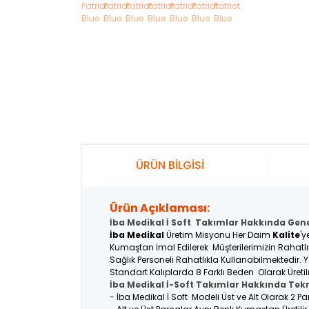
ÜRÜN BİLGİSİ
Ürün Açıklaması:
İba Medikal İ Soft Takımlar Hakkında Genel
İba Medikal
Üretim Misyonu Her Daim
Kalite
'y
Kumaştan İmal Edilerek Müşterilerimizin Rahatlı
Sağlık Personeli Rahatlıkla Kullanabilmektedir. 
Standart Kalıplarda 8 Farklı Beden Olarak Üreti
İba Medikal İ-Soft Takımlar Hakkında Tekn
- İba Medikal İ Soft Modeli Üst ve Alt Olarak 2 