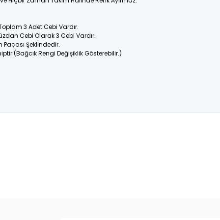
ir ve Hiçbir Zaman Takım Halinde Renk Ayırmaz.
 Toplam 3 Adet Cebi Vardır.
üzdan Cebi Olarak 3 Cebi Vardır.
n Paçası Şeklindedir.
ptir (Bağcık Rengi Değişiklik Gösterebilir.)