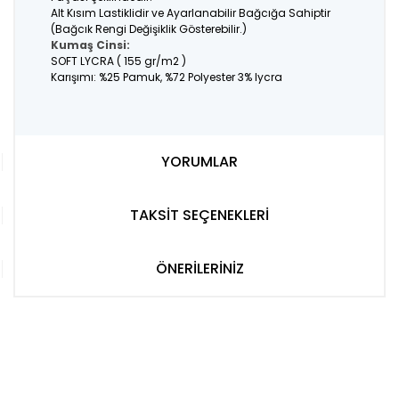
Alt Kısım Lastiklidir ve Ayarlanabilir Bağcığa Sahiptir
(Bağcık Rengi Değişiklik Gösterebilir.)
Kumaş Cinsi:
SOFT LYCRA ( 155 gr/m2 )
Karışımı: %25 Pamuk, %72 Polyester 3% lycra
YORUMLAR
TAKSİT SEÇENEKLERİ
ÖNERİLERİNİZ