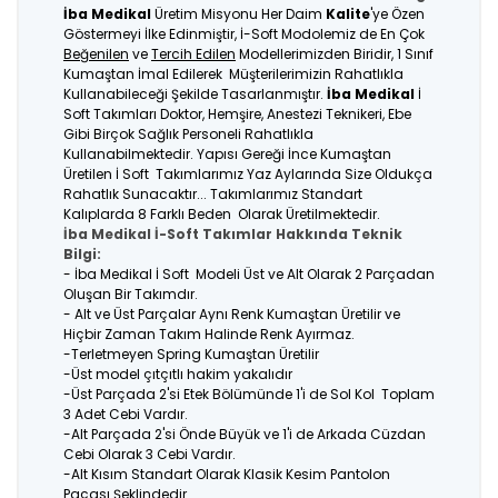
İba Medikal
Üretim Misyonu Her Daim
Kalite
'ye Özen
Göstermeyi İlke Edinmiştir, İ-Soft Modolemiz de En Çok
Beğenilen
ve
Tercih Edilen
Modellerimizden Biridir, 1 Sınıf
Kumaştan İmal Edilerek Müşterilerimizin Rahatlıkla
Kullanabileceği Şekilde Tasarlanmıştır.
İba Medikal
İ
Soft Takımları Doktor, Hemşire, Anestezi Teknikeri, Ebe
Gibi Birçok Sağlık Personeli Rahatlıkla
Kullanabilmektedir. Yapısı Gereği İnce Kumaştan
Üretilen İ Soft Takımlarımız Yaz Aylarında Size Oldukça
Rahatlık Sunacaktır... Takımlarımız Standart
Kalıplarda 8 Farklı Beden Olarak Üretilmektedir.
İba Medikal İ-Soft Takımlar Hakkında Teknik
Bilgi:
- İba Medikal İ Soft Modeli Üst ve Alt Olarak 2 Parçadan
Oluşan Bir Takımdır.
- Alt ve Üst Parçalar Aynı Renk Kumaştan Üretilir ve
Hiçbir Zaman Takım Halinde Renk Ayırmaz.
-Terletmeyen Spring Kumaştan Üretilir
-Üst model çıtçıtlı hakim yakalıdır
-Üst Parçada 2'si Etek Bölümünde 1'i de Sol Kol Toplam
3 Adet Cebi Vardır.
-Alt Parçada 2'si Önde Büyük ve 1'i de Arkada Cüzdan
Cebi Olarak 3 Cebi Vardır.
-Alt Kısım Standart Olarak Klasik Kesim Pantolon
Paçası Şeklindedir.