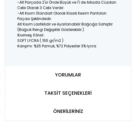
-Alt Parçada 2'si Önde Büyük ve 1'i de Arkada Cüzdan
Cebi Olarak 3 Cebi Vardır.
-Alt Kısım Standart Olarak Klasik Kesim Pantolon
Paçası Şeklindedir.
Alt Kısım Lastiklidir ve Ayarlanabilir Bağcığa Sahiptir
(Bağcık Rengi Değişiklik Gösterebilir.)
Kumaş Cinsi:
SOFT LYCRA ( 155 gr/m2 )
Karışımı: %25 Pamuk, %72 Polyester 3% lycra
YORUMLAR
TAKSİT SEÇENEKLERİ
ÖNERİLERİNİZ