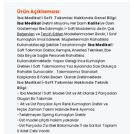
Ürün Açıklaması:
İba Medikal İ Soft Takımlar Hakkında Genel Bilgi:
İba Medikal
Üretim Misyonu Her Daim
Kalite
'ye Özen
Göstermeyi İlke Edinmiştir, İ-Soft Modolemiz de En Çok
Beğenilen
ve
Tercih Edilen
Modellerimizden Biridir, 1 Sınıf
Kumaştan İmal Edilerek Müşterilerimizin Rahatlıkla
Kullanabileceği Şekilde Tasarlanmıştır.
İba Medikal
İ
Soft Takımları Doktor, Hemşire, Anestezi Teknikeri, Ebe
Gibi Birçok Sağlık Personeli Rahatlıkla
Kullanabilmektedir. Yapısı Gereği İnce Kumaştan
Üretilen İ Soft Takımlarımız Yaz Aylarında Size Oldukça
Rahatlık Sunacaktır... Takımlarımız Standart
Kalıplarda 8 Farklı Beden Olarak Üretilmektedir.
İba Medikal İ-Soft Takımlar Hakkında Teknik
Bilgi:
- İba Medikal İ Soft Modeli Üst ve Alt Olarak 2 Parçadan
Oluşan Bir Takımdır.
- Alt ve Üst Parçalar Aynı Renk Kumaştan Üretilir ve
Hiçbir Zaman Takım Halinde Renk Ayırmaz.
-Terletmeyen Spring Kumaştan Üretilir
-Üst model çıtçıtlı hakim yakalıdır
-Üst Parçada 2'si Etek Bölümünde 1'i de Sol Kol Toplam
3 Adet Cebi Vardır.