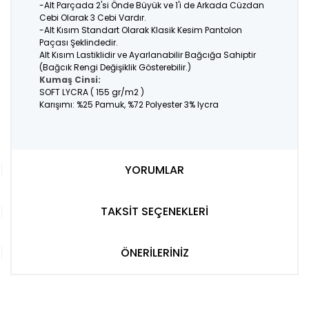
-Alt Parçada 2'si Önde Büyük ve 1'i de Arkada Cüzdan
Cebi Olarak 3 Cebi Vardır.
-Alt Kısım Standart Olarak Klasik Kesim Pantolon
Paçası Şeklindedir.
Alt Kısım Lastiklidir ve Ayarlanabilir Bağcığa Sahiptir
(Bağcık Rengi Değişiklik Gösterebilir.)
Kumaş Cinsi:
SOFT LYCRA ( 155 gr/m2 )
Karışımı: %25 Pamuk, %72 Polyester 3% lycra
YORUMLAR
TAKSİT SEÇENEKLERİ
ÖNERİLERİNİZ