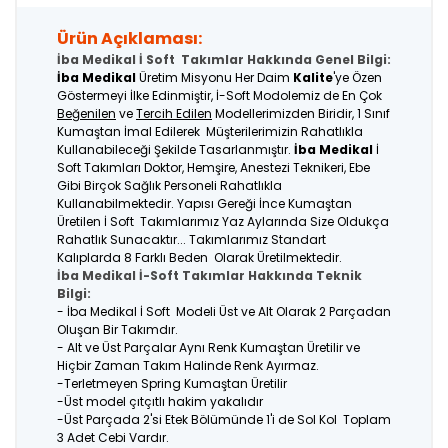
Ürün Açıklaması:
İba Medikal İ Soft Takımlar Hakkında Genel Bilgi:
İba Medikal
Üretim Misyonu Her Daim
Kalite
'ye Özen
Göstermeyi İlke Edinmiştir, İ-Soft Modolemiz de En Çok
Beğenilen
ve
Tercih Edilen
Modellerimizden Biridir, 1 Sınıf
Kumaştan İmal Edilerek Müşterilerimizin Rahatlıkla
Kullanabileceği Şekilde Tasarlanmıştır.
İba Medikal
İ
Soft Takımları Doktor, Hemşire, Anestezi Teknikeri, Ebe
Gibi Birçok Sağlık Personeli Rahatlıkla
Kullanabilmektedir. Yapısı Gereği İnce Kumaştan
Üretilen İ Soft Takımlarımız Yaz Aylarında Size Oldukça
Rahatlık Sunacaktır... Takımlarımız Standart
Kalıplarda 8 Farklı Beden Olarak Üretilmektedir.
İba Medikal İ-Soft Takımlar Hakkında Teknik
Bilgi:
- İba Medikal İ Soft Modeli Üst ve Alt Olarak 2 Parçadan
Oluşan Bir Takımdır.
- Alt ve Üst Parçalar Aynı Renk Kumaştan Üretilir ve
Hiçbir Zaman Takım Halinde Renk Ayırmaz.
-Terletmeyen Spring Kumaştan Üretilir
-Üst model çıtçıtlı hakim yakalıdır
-Üst Parçada 2'si Etek Bölümünde 1'i de Sol Kol Toplam
3 Adet Cebi Vardır.