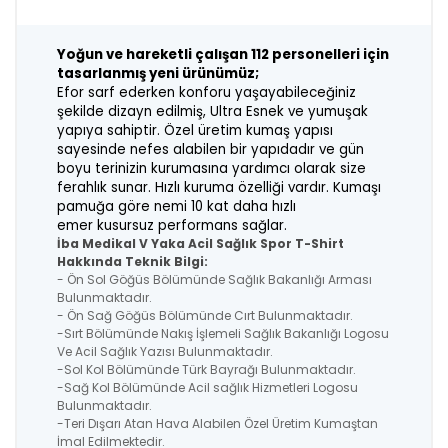
Yoğun ve hareketli çalışan 112 personelleri için
tasarlanmış yeni ürünümüz;
Efor sarf ederken konforu yaşayabileceğiniz
şekilde dizayn edilmiş, Ultra Esnek
ve yumuşak
yapıya sahiptir. Özel üretim kumaş yapısı
sayesinde nefes alabilen
bir yapıdadır ve gün
boyu terinizin kurumasına yardımcı olarak size
ferahlık sunar. H
ızlı kuruma özelliği vardır. Kumaşı
pamuğa göre nemi 10 kat daha hızlı
emer
kusursuz performans sağlar.
İba Medikal V Yaka Acil Sağlık Spor T-Shirt
Hakkında Teknik Bilgi:
- Ön Sol Göğüs Bölümünde Sağlık Bakanlığı Arması
Bulunmaktadır.
- Ön Sağ Göğüs Bölümünde Cırt Bulunmaktadır.
-Sırt Bölümünde Nakış İşlemeli Sağlık Bakanlığı Logosu
Ve Acil Sağlık Yazısı Bulunmaktadır.
-Sol Kol Bölümünde Türk Bayrağı Bulunmaktadır.
-Sağ Kol Bölümünde Acil sağlık Hizmetleri Logosu
Bulunmaktadır.
-Teri Dışarı Atan Hava Alabilen Özel Üretim Kumaştan
İmal Edilmektedir.