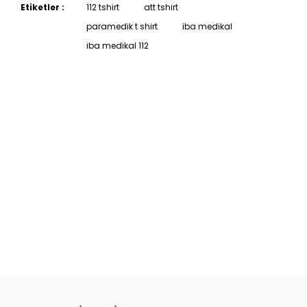
Etiketler :
112 tshirt
att tshirt
paramedik t shirt
iba medikal
iba medikal 112