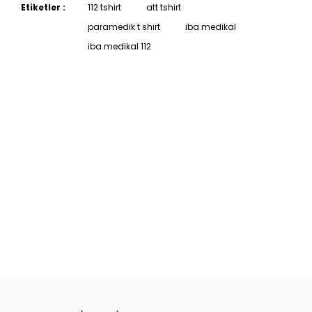
Etiketler :
112 tshirt
att tshirt
paramedik t shirt
iba medikal
iba medikal 112