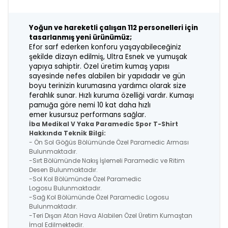
Yoğun ve hareketli çalışan 112 personelleri için
tasarlanmış yeni ürünümüz;
Efor sarf ederken konforu yaşayabileceğiniz
şekilde dizayn edilmiş, Ultra Esnek
ve yumuşak
yapıya sahiptir. Özel üretim kumaş yapısı
sayesinde nefes alabilen
bir yapıdadır ve gün
boyu terinizin kurumasına yardımcı olarak size
ferahlık sunar. H
ızlı kuruma özelliği vardır. Kumaşı
pamuğa göre nemi 10 kat daha hızlı
emer
kusursuz performans sağlar.
İba Medikal V Yaka Paramedic Spor T-Shirt
Hakkında Teknik Bilgi:
- Ön Sol Göğüs Bölümünde Özel Paramedic Arması
Bulunmaktadır.
-Sırt Bölümünde Nakış İşlemeli Paramedic ve Ritim
Desen Bulunmaktadır.
-Sol Kol Bölümünde Özel Paramedic
Logosu Bulunmaktadır.
-Sağ Kol Bölümünde Özel Paramedic Logosu
Bulunmaktadır.
-Teri Dışarı Atan Hava Alabilen Özel Üretim Kumaştan
İmal Edilmektedir.