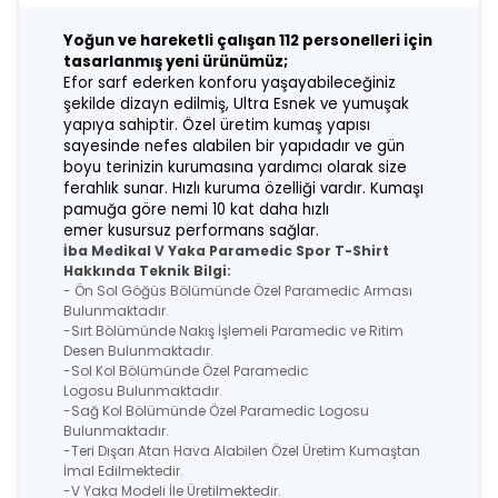
Yoğun ve hareketli çalışan 112 personelleri için
tasarlanmış yeni ürünümüz;
Efor sarf ederken konforu yaşayabileceğiniz
şekilde dizayn edilmiş, Ultra Esnek
ve yumuşak
yapıya sahiptir. Özel üretim kumaş yapısı
sayesinde nefes alabilen
bir yapıdadır ve gün
boyu terinizin kurumasına yardımcı olarak size
ferahlık sunar. H
ızlı kuruma özelliği vardır. Kumaşı
pamuğa göre nemi 10 kat daha hızlı
emer
kusursuz performans sağlar.
İba Medikal V Yaka Paramedic Spor T-Shirt
Hakkında Teknik Bilgi:
- Ön Sol Göğüs Bölümünde Özel Paramedic Arması
Bulunmaktadır.
-Sırt Bölümünde Nakış İşlemeli Paramedic ve Ritim
Desen Bulunmaktadır.
-Sol Kol Bölümünde Özel Paramedic
Logosu Bulunmaktadır.
-Sağ Kol Bölümünde Özel Paramedic Logosu
Bulunmaktadır.
-Teri Dışarı Atan Hava Alabilen Özel Üretim Kumaştan
İmal Edilmektedir.
-V Yaka Modeli İle Üretilmektedir.