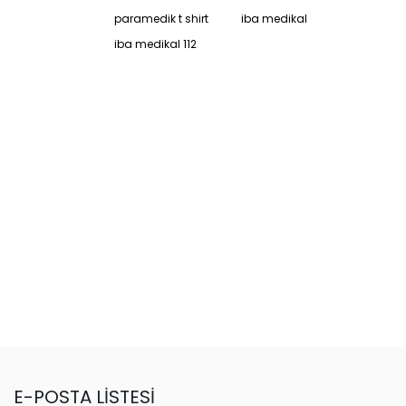
paramedik t shirt
iba medikal
iba medikal 112
E-POSTA LİSTESİ