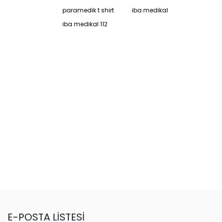
paramedik t shirt
iba medikal
iba medikal 112
E-POSTA LİSTESİ