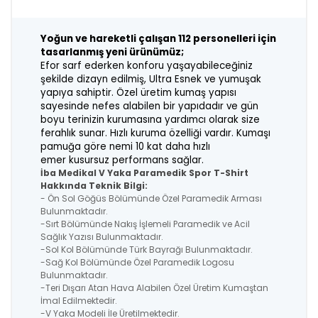
Yoğun ve hareketli çalışan 112 personelleri için
tasarlanmış yeni ürünümüz;
Efor sarf ederken konforu yaşayabileceğiniz
şekilde dizayn edilmiş, Ultra Esnek
ve yumuşak
yapıya sahiptir. Özel üretim kumaş yapısı
sayesinde nefes alabilen
bir yapıdadır ve gün
boyu terinizin kurumasına yardımcı olarak size
ferahlık sunar. H
ızlı kuruma özelliği vardır. Kumaşı
pamuğa göre nemi 10 kat daha hızlı
emer
kusursuz performans sağlar.
İba Medikal V Yaka Paramedik Spor T-Shirt
Hakkında Teknik Bilgi:
- Ön Sol Göğüs Bölümünde Özel Paramedik Arması
Bulunmaktadır.
-Sırt Bölümünde Nakış İşlemeli Paramedik ve Acil
Sağlık Yazısı Bulunmaktadır.
-Sol Kol Bölümünde Türk Bayrağı Bulunmaktadır.
-Sağ Kol Bölümünde Özel Paramedik Logosu
Bulunmaktadır.
-Teri Dışarı Atan Hava Alabilen Özel Üretim Kumaştan
İmal Edilmektedir.
-V Yaka Modeli İle Üretilmektedir.