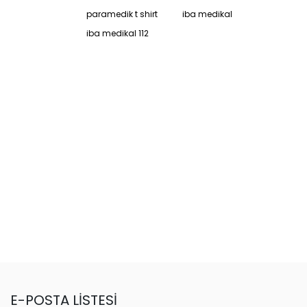
paramedik t shirt
iba medikal
iba medikal 112
E-POSTA LİSTESİ