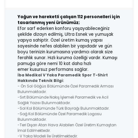
Yoğun ve hareketli çalışan 112 personelleri için
tasarlanmış yeni ürünümüz;
Efor sarf ederken konforu yaşayabileceğiniz
şekilde dizayn edilmiş, Ultra Esnek
ve yumuşak
yapıya sahiptir. Özel üretim kumaş yapısı
sayesinde nefes alabilen
bir yapıdadır ve gün
boyu terinizin kurumasına yardımcı olarak size
ferahlık sunar. H
ızlı kuruma özelliği vardır. Kumaşı
pamuğa göre nemi 10 kat daha hızlı
emer
kusursuz performans sağlar.
İba Medikal V Yaka Paramedik Spor T-Shirt
Hakkında Teknik Bilgi:
- Ön Sol Göğüs Bölümünde Özel Paramedik Arması
Bulunmaktadır.
-Sırt Bölümünde Nakış İşlemeli Paramedik ve Acil
Sağlık Yazısı Bulunmaktadır.
-Sol Kol Bölümünde Türk Bayrağı Bulunmaktadır.
-Sağ Kol Bölümünde Özel Paramedik Logosu
Bulunmaktadır.
-Teri Dışarı Atan Hava Alabilen Özel Üretim Kumaştan
İmal Edilmektedir.
-V Yaka Modeli İle Üretilmektedir.