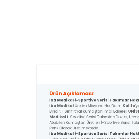
Ürün Açıklaması:
İba Medikal İ-Sportive Serisi Takımlar Hak
İba Medikal
Üretim Misyonu Her Daim
Kalite
'y
Biridir, 1. Sınıf İthal Kumaştan İmal Edilerek
UNİS
Medikal
İ-Sportive Serisi Takımları Doktor, Hemşi
Atabilen Kumaştan Üretilen İ-Sportive Serisi Tak
Renk Olarak Üretilmektedir.
İba Medikal İ-Sportive
Serisi
Takımlar Hakk