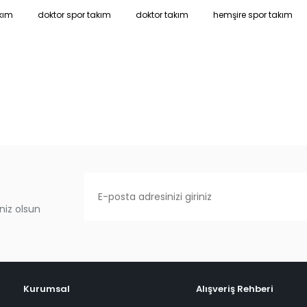
kım
doktor spor takım
doktor takım
hemşire spor takım
niz olsun
Kurumsal
Alışveriş Rehberi