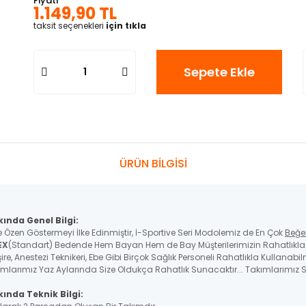
Fiyatı
1.149,90 TL
taksit seçenekleri
için tıkla
Sepete Ekle
ÜRÜN BİLGİSİ
kında Genel Bilgi:
e Özen Göstermeyi İlke Edinmiştir, İ-Sportive Seri Modolemiz de En Çok
Beğe
EX
(Standart) Bedende Hem Bayan Hem de Bay Müşterilerimizin Rahatlıkla K
re, Anestezi Teknikeri, Ebe Gibi Birçok Sağlık Personeli Rahatlıkla Kullanabil
ımlarımız Yaz Aylarında Size Oldukça Rahatlık Sunacaktır... Takımlarımız St
ında Teknik Bilgi: