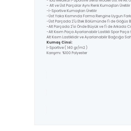
- İba Medikal İ-Sportive Serisi Modeli Üst ve Alt
- Alt ve Üst Parçalar Aynı Renk Kumaştan Üretil
-İ-Sportive Kumaştan Üretilir
-Üst Yaka Kısmında Forma Rengine Uygun Farklı
-Üst Parçada 2'ü Etek Bölümünde 1'i de Göğüs 
-Alt Parçada 2'si Önde Büyük ve 1'i de Arkada C
-Alt Kısım Paça Ayarlanabilir Lastikli Spor Paça 
Alt Kısım Lastiklidir ve Ayarlanabilir Bağcığa Sahi
Kumaş Cinsi:
İ-Sportive ( 140 gr/m2 )
Karışımı: %100 Polyester