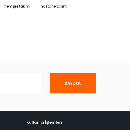
hemşire takımı
hastane takımı
KAYDOL
Kullanıcı İşlemleri