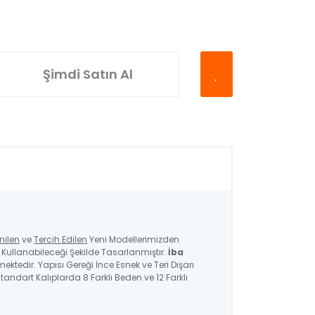
Şimdi Satın Al
nilen
ve
Tercih Edilen
Yeni Modellerimizden
ullanabileceği Şekilde Tasarlanmıştır.
İba
mektedir. Yapısı Gereği İnce Esnek ve Teri Dışarı
andart Kalıplarda 8 Farklı Beden ve 12 Farklı