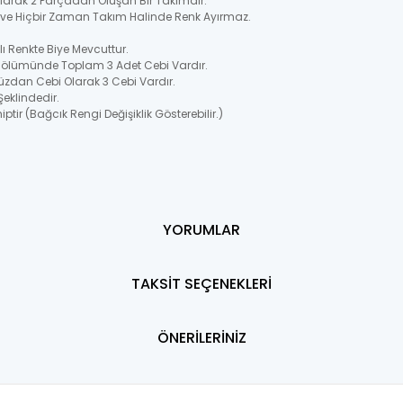
 Olarak 2 Parçadan Oluşan Bir Takımdır.
ir ve Hiçbir Zaman Takım Halinde Renk Ayırmaz.
 Renkte Biye Mevcuttur.
Bölümünde Toplam 3 Adet Cebi Vardır.
üzdan Cebi Olarak 3 Cebi Vardır.
Şeklindedir.
ptir (Bağcık Rengi Değişiklik Gösterebilir.)
YORUMLAR
TAKSİT SEÇENEKLERİ
ÖNERİLERİNİZ