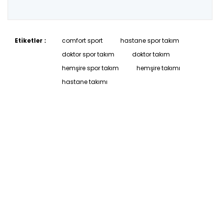
Etiketler :
comfort sport
hastane spor takım
doktor spor takım
doktor takım
hemşire spor takım
hemşire takımı
hastane takımı