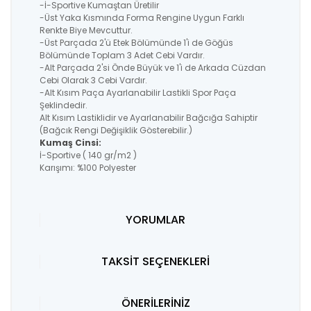
-İ-Sportive Kumaştan Üretilir
-Üst Yaka Kısmında Forma Rengine Uygun Farklı
Renkte Biye Mevcuttur.
-Üst Parçada 2'ü Etek Bölümünde 1'i de Göğüs
Bölümünde Toplam 3 Adet Cebi Vardır.
-Alt Parçada 2'si Önde Büyük ve 1'i de Arkada Cüzdan
Cebi Olarak 3 Cebi Vardır.
-Alt Kısım Paça Ayarlanabilir Lastikli Spor Paça
Şeklindedir.
Alt Kısım Lastiklidir ve Ayarlanabilir Bağcığa Sahiptir
(Bağcık Rengi Değişiklik Gösterebilir.)
Kumaş Cinsi:
İ-Sportive ( 140 gr/m2 )
Karışımı: %100 Polyester
YORUMLAR
TAKSİT SEÇENEKLERİ
ÖNERİLERİNİZ