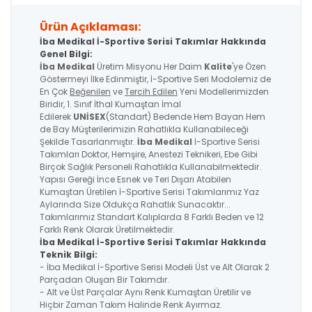
Ürün Açıklaması:
İba Medikal İ-Sportive Serisi Takımlar Hakkında
Genel Bilgi:
İba Medikal
Üretim Misyonu Her Daim
Kalite
'ye Özen
Göstermeyi İlke Edinmiştir, İ-Sportive Seri Modolemiz de
En Çok
Beğenilen
ve
Tercih Edilen
Yeni Modellerimizden
Biridir, 1. Sınıf İthal Kumaştan İmal
Edilerek
UNİSEX
(Standart) Bedende Hem Bayan Hem
de Bay Müşterilerimizin Rahatlıkla Kullanabileceği
Şekilde Tasarlanmıştır.
İba Medikal
İ-Sportive Serisi
Takımları Doktor, Hemşire, Anestezi Teknikeri, Ebe Gibi
Birçok Sağlık Personeli Rahatlıkla Kullanabilmektedir.
Yapısı Gereği İnce Esnek ve Teri Dışarı Atabilen
Kumaştan Üretilen İ-Sportive Serisi Takımlarımız Yaz
Aylarında Size Oldukça Rahatlık Sunacaktır...
Takımlarımız Standart Kalıplarda 8 Farklı Beden ve 12
Farklı Renk Olarak Üretilmektedir.
İba Medikal İ-Sportive
Serisi
Takımlar Hakkında
Teknik Bilgi:
- İba Medikal İ-Sportive Serisi Modeli Üst ve Alt Olarak 2
Parçadan Oluşan Bir Takımdır.
- Alt ve Üst Parçalar Aynı Renk Kumaştan Üretilir ve
Hiçbir Zaman Takım Halinde Renk Ayırmaz.