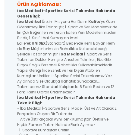
Ürün Açıklaması:
İba Medikal İ-Sportive Serisi Takımlar Hakkında
Genel Bilgi:
İba Medikal
Üretim Misyonu Her Daim
Kalite
'ye Özen
Göstermeyi İlke Edinmiştir, İ-Sportive Seri Modolemiz de
En Çok
Beğenilen
ve
Tercih Edilen
Yeni Modellerimizden
Biridir, 1. Sınıf İthal Kumaştan İmal
Edilerek
UNİSEX
(Standart) Bedende Hem Bayan Hem
de Bay Müşterilerimizin Rahatlıkla Kullanabileceği
Şekilde Tasarlanmıştır.
İba Medikal
İ-Sportive Serisi
Takımları Doktor, Hemşire, Anestezi Teknikeri, Ebe Gibi
Birçok Sağlık Personeli Rahatlıkla Kullanabilmektedir.
Yapısı Gereği İnce Esnek ve Teri Dışarı Atabilen
Kumaştan Üretilen İ-Sportive Serisi Takımlarımız Yaz
Aylarında Size Oldukça Rahatlık Sunacaktır...
Takımlarımız Standart Kalıplarda 8 Farklı Beden ve 12
Farklı Renk Olarak Üretilmektedir.
İba Medikal İ-Sportive
Serisi
Takımlar Hakkında
Teknik Bilgi:
- İba Medikal İ-Sportive Serisi Modeli Üst ve Alt Olarak 2
Parçadan Oluşan Bir Takımdır.
- Alt ve Üst Parçalar Aynı Renk Kumaştan Üretilir ve
Hiçbir Zaman Takım Halinde Renk Ayırmaz.
-İ-Sportive Kumaştan Üretilir