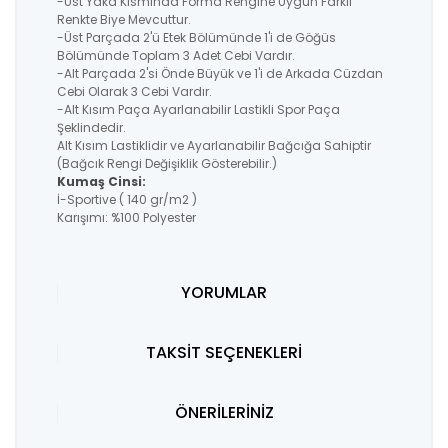
-Üst Yaka Kısmında Forma Rengine Uygun Farklı
Renkte Biye Mevcuttur.
-Üst Parçada 2'ü Etek Bölümünde 1'i de Göğüs
Bölümünde Toplam 3 Adet Cebi Vardır.
-Alt Parçada 2'si Önde Büyük ve 1'i de Arkada Cüzdan
Cebi Olarak 3 Cebi Vardır.
-Alt Kısım Paça Ayarlanabilir Lastikli Spor Paça
Şeklindedir.
Alt Kısım Lastiklidir ve Ayarlanabilir Bağcığa Sahiptir
(Bağcık Rengi Değişiklik Gösterebilir.)
Kumaş Cinsi:
İ-Sportive ( 140 gr/m2 )
Karışımı: %100 Polyester
YORUMLAR
TAKSİT SEÇENEKLERİ
ÖNERİLERİNİZ