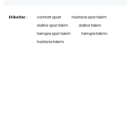
Etiketler :
comfort sport
hastane spor takım
doktor spor takım
doktor takım
hemşire spor takım
hemşire takımı
hastane takımı