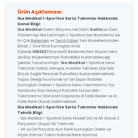
Ürün Açıklaması:
İba Medikal İ-Sportive Serisi Takımlar Hakkında
Genel Bilgi:
İba Medikal
Üretim Misyonu Her Daim
Kalite
'ye Özen
Göstermeyi İlke Edinmiştir, İ-Sportive Seri Modolemiz de
En Çok
Beğenilen
ve
Tercih Edilen
Yeni Modellerimizden
Biridir, 1. Sınıf İthal Kumaştan İmal
Edilerek
UNİSEX
(Standart) Bedende Hem Bayan Hem
de Bay Müşterilerimizin Rahatlıkla Kullanabileceği
Şekilde Tasarlanmıştır.
İba Medikal
İ-Sportive Serisi
Takımları Doktor, Hemşire, Anestezi Teknikeri, Ebe Gibi
Birçok Sağlık Personeli Rahatlıkla Kullanabilmektedir.
Yapısı Gereği İnce Esnek ve Teri Dışarı Atabilen
Kumaştan Üretilen İ-Sportive Serisi Takımlarımız Yaz
Aylarında Size Oldukça Rahatlık Sunacaktır...
Takımlarımız Standart Kalıplarda 8 Farklı Beden ve 12
Farklı Renk Olarak Üretilmektedir.
İba Medikal İ-Sportive
Serisi
Takımlar Hakkında
Teknik Bilgi:
- İba Medikal İ-Sportive Serisi Modeli Üst ve Alt Olarak 2
Parçadan Oluşan Bir Takımdır.
- Alt ve Üst Parçalar Aynı Renk Kumaştan Üretilir ve
Hiçbir Zaman Takım Halinde Renk Ayırmaz.