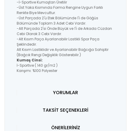
-İ-Sportive Kumaştan Üretilir
-Üst Yaka Kısmında Forma Rengine Uygun Farklı
Renkte Biye Mevcuttur.
-Üst Parçada 2'ü Etek Bölümünde 1'i de Göğüs
Bölümünde Toplam 3 Adet Cebi Vardır.
-Alt Parçada 2'si Önde Büyük ve 1'i de Arkada Cüzdan
Cebi Olarak 3 Cebi Vardır.
-Alt Kısım Paça Ayarlanabilir Lastikli Spor Paça
Şeklindedir.
Alt Kısım Lastiklidir ve Ayarlanabilir Bağcığa Sahiptir
(Bağcık Rengi Değişiklik Gösterebilir.)
Kumaş Cinsi:
İ-Sportive ( 140 gr/m2 )
Karışımı: %100 Polyester
YORUMLAR
TAKSİT SEÇENEKLERİ
ÖNERİLERİNİZ