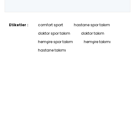
Etiketler :
comfort sport
hastane spor takım
doktor spor takım
doktor takım
hemşire spor takım
hemşire takımı
hastane takımı