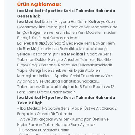
Ürün Açıklaması:
İba Medikal İ-Sportive Serisi Takımlar Hakkında
Genel Bilgi:
İba Medikal
Üretim Misyonu Her Daim
Kalite
'ye Özen
Göstermeyi İlke Edinmiştir, İ-Sportive Seri Modolemiz de
En Çok
Beğenilen
ve
Tercih Edilen
Yeni Modellerimizden
Biridir, 1. Sınıf İthal Kumaştan İmal
Edilerek
UNİSEX
(Standart) Bedende Hem Bayan Hem
de Bay Müşterilerimizin Rahatlıkla Kullanabileceği
Şekilde Tasarlanmıştır.
İba Medikal
İ-Sportive Serisi
Takımları Doktor, Hemşire, Anestezi Teknikeri, Ebe Gibi
Birçok Sağlık Personeli Rahatlıkla Kullanabilmektedir.
Yapısı Gereği İnce Esnek ve Teri Dışarı Atabilen
Kumaştan Üretilen İ-Sportive Serisi Takımlarımız Yaz
Aylarında Size Oldukça Rahatlık Sunacaktır...
Takımlarımız Standart Kalıplarda 8 Farklı Beden ve 12
Farklı Renk Olarak Üretilmektedir.
İba Medikal İ-Sportive
Serisi
Takımlar Hakkında
Teknik Bilgi:
- İba Medikal İ-Sportive Serisi Modeli Üst ve Alt Olarak 2
Parçadan Oluşan Bir Takımdır.
- Alt ve Üst Parçalar Aynı Renk Kumaştan Üretilir ve
Hiçbir Zaman Takım Halinde Renk Ayırmaz.
-İ-Sportive Kumaştan Üretilir