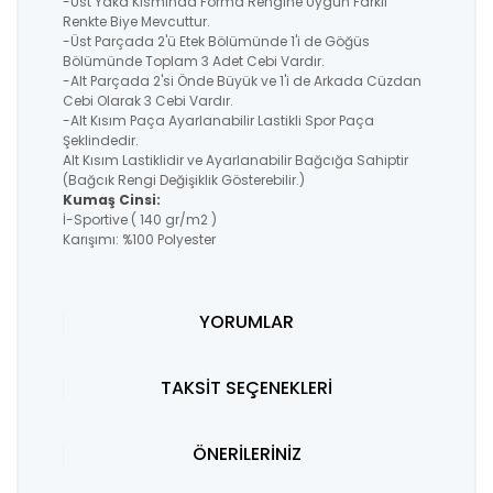
-Üst Yaka Kısmında Forma Rengine Uygun Farklı
Renkte Biye Mevcuttur.
-Üst Parçada 2'ü Etek Bölümünde 1'i de Göğüs
Bölümünde Toplam 3 Adet Cebi Vardır.
-Alt Parçada 2'si Önde Büyük ve 1'i de Arkada Cüzdan
Cebi Olarak 3 Cebi Vardır.
-Alt Kısım Paça Ayarlanabilir Lastikli Spor Paça
Şeklindedir.
Alt Kısım Lastiklidir ve Ayarlanabilir Bağcığa Sahiptir
(Bağcık Rengi Değişiklik Gösterebilir.)
Kumaş Cinsi:
İ-Sportive ( 140 gr/m2 )
Karışımı: %100 Polyester
YORUMLAR
TAKSİT SEÇENEKLERİ
ÖNERİLERİNİZ