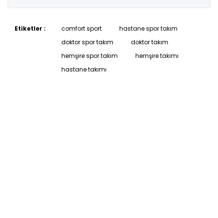
Etiketler :
comfort sport
hastane spor takım
doktor spor takım
doktor takım
hemşire spor takım
hemşire takımı
hastane takımı