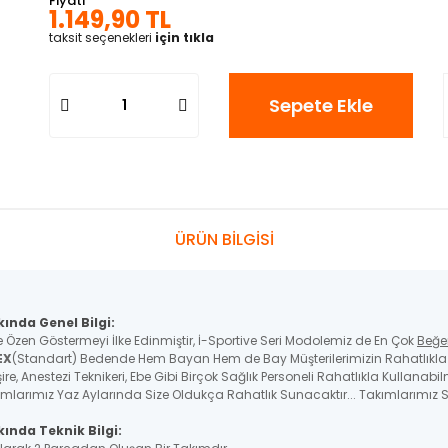
Fiyatı
1.149,90 TL
taksit seçenekleri
için tıkla
Sepete Ekle
ÜRÜN BİLGİSİ
kında Genel Bilgi:
e Özen Göstermeyi İlke Edinmiştir, İ-Sportive Seri Modolemiz de En Çok
Beğe
EX
(Standart) Bedende Hem Bayan Hem de Bay Müşterilerimizin Rahatlıkla K
re, Anestezi Teknikeri, Ebe Gibi Birçok Sağlık Personeli Rahatlıkla Kullanabil
ımlarımız Yaz Aylarında Size Oldukça Rahatlık Sunacaktır... Takımlarımız St
ında Teknik Bilgi: