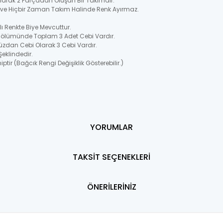
 Olarak 2 Parçadan Oluşan Bir Takımdır.
ir ve Hiçbir Zaman Takım Halinde Renk Ayırmaz.
 Renkte Biye Mevcuttur.
Bölümünde Toplam 3 Adet Cebi Vardır.
üzdan Cebi Olarak 3 Cebi Vardır.
Şeklindedir.
ptir (Bağcık Rengi Değişiklik Gösterebilir.)
YORUMLAR
TAKSİT SEÇENEKLERİ
ÖNERİLERİNİZ