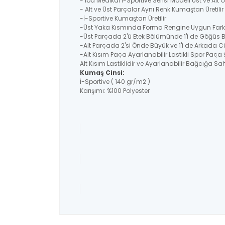
- İba Medikal İ-Sportive Serisi Modeli Üst ve Alt
- Alt ve Üst Parçalar Aynı Renk Kumaştan Üretil
-İ-Sportive Kumaştan Üretilir
-Üst Yaka Kısmında Forma Rengine Uygun Farklı
-Üst Parçada 2'ü Etek Bölümünde 1'i de Göğüs 
-Alt Parçada 2'si Önde Büyük ve 1'i de Arkada C
-Alt Kısım Paça Ayarlanabilir Lastikli Spor Paça 
Alt Kısım Lastiklidir ve Ayarlanabilir Bağcığa Sahi
Kumaş Cinsi:
İ-Sportive ( 140 gr/m2 )
Karışımı: %100 Polyester