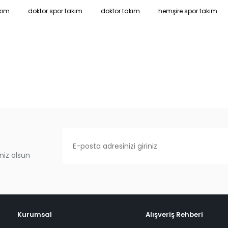
kım
doktor spor takım
doktor takım
hemşire spor takım
niz olsun
Kurumsal
Alışveriş Rehberi