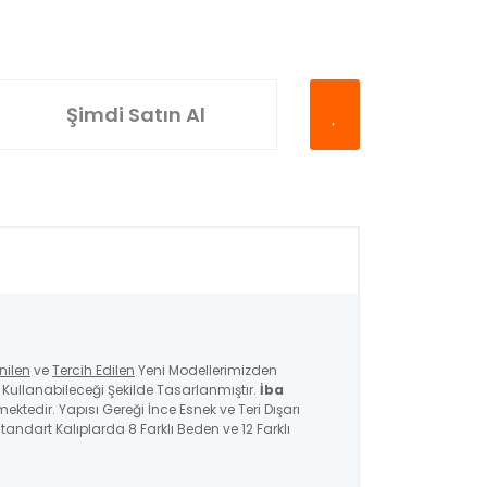
Şimdi Satın Al
nilen
ve
Tercih Edilen
Yeni Modellerimizden
ullanabileceği Şekilde Tasarlanmıştır.
İba
mektedir. Yapısı Gereği İnce Esnek ve Teri Dışarı
andart Kalıplarda 8 Farklı Beden ve 12 Farklı