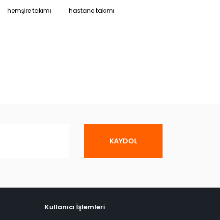
hemşire takımı
hastane takımı
KAYDOL
Kullanıcı İşlemleri