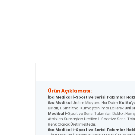
Ürün Açıklaması:
İba Medikal İ-Sportive Serisi Takımlar Hak
İba Medikal
Üretim Misyonu Her Daim
Kalite
'y
Biridir, 1. Sınıf İthal Kumaştan İmal Edilerek
UNİS
Medikal
İ-Sportive Serisi Takımları Doktor, Hemşi
Atabilen Kumaştan Üretilen İ-Sportive Serisi Tak
Renk Olarak Üretilmektedir.
İba Medikal İ-Sportive
Serisi
Takımlar Hakk