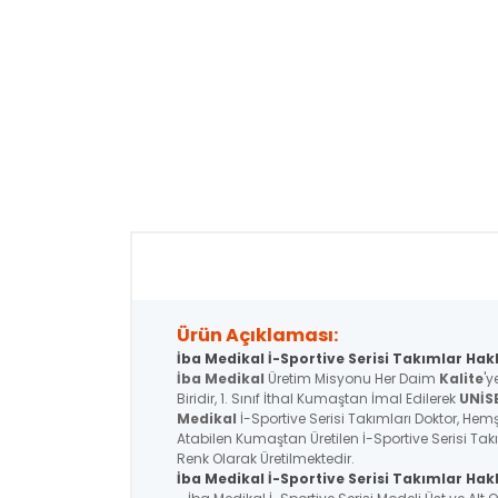
Ürün Açıklaması:
İba Medikal İ-Sportive Serisi Takımlar Hak
İba Medikal
Üretim Misyonu Her Daim
Kalite
'y
Biridir, 1. Sınıf İthal Kumaştan İmal Edilerek
UNİS
Medikal
İ-Sportive Serisi Takımları Doktor, Hemşi
Atabilen Kumaştan Üretilen İ-Sportive Serisi Tak
Renk Olarak Üretilmektedir.
İba Medikal İ-Sportive
Serisi
Takımlar Hakk