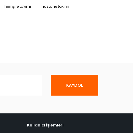
hemşire takımı
hastane takımı
KAYDOL
Kullanıcı İşlemleri