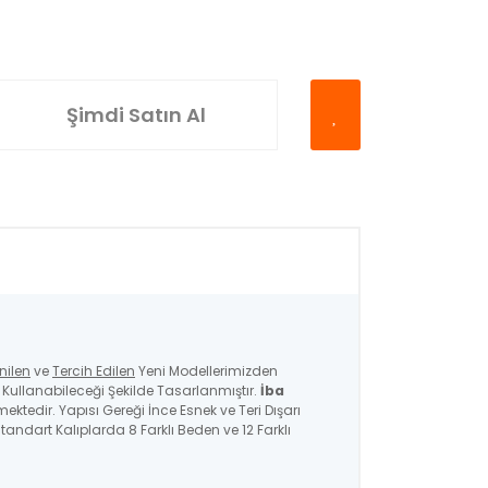
Şimdi Satın Al
nilen
ve
Tercih Edilen
Yeni Modellerimizden
ullanabileceği Şekilde Tasarlanmıştır.
İba
mektedir. Yapısı Gereği İnce Esnek ve Teri Dışarı
andart Kalıplarda 8 Farklı Beden ve 12 Farklı