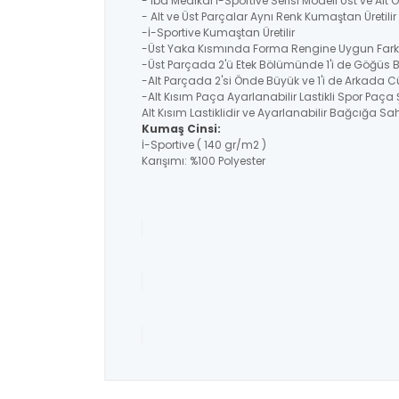
- İba Medikal İ-Sportive Serisi Modeli Üst ve Alt
- Alt ve Üst Parçalar Aynı Renk Kumaştan Üretil
-İ-Sportive Kumaştan Üretilir
-Üst Yaka Kısmında Forma Rengine Uygun Farklı
-Üst Parçada 2'ü Etek Bölümünde 1'i de Göğüs 
-Alt Parçada 2'si Önde Büyük ve 1'i de Arkada C
-Alt Kısım Paça Ayarlanabilir Lastikli Spor Paça 
Alt Kısım Lastiklidir ve Ayarlanabilir Bağcığa Sahi
Kumaş Cinsi:
İ-Sportive ( 140 gr/m2 )
Karışımı: %100 Polyester