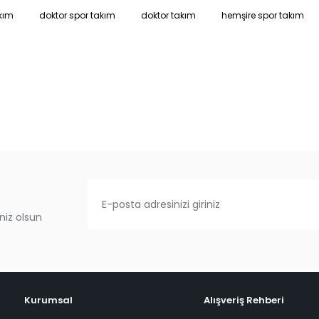
kım
doktor spor takım
doktor takım
hemşire spor takım
niz olsun
Kurumsal
Alışveriş Rehberi