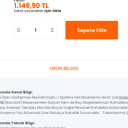
Fiyatı
1.149,90 TL
taksit seçenekleri
için tıkla
Sepete Ekle
ÜRÜN BİLGİSİ
kında Genel Bilgi:
e Özen Göstermeyi İlke Edinmiştir, İ-Sportive Seri Modolemiz de En Çok
Beğe
EX
(Standart) Bedende Hem Bayan Hem de Bay Müşterilerimizin Rahatlıkla K
re, Anestezi Teknikeri, Ebe Gibi Birçok Sağlık Personeli Rahatlıkla Kullanabil
ımlarımız Yaz Aylarında Size Oldukça Rahatlık Sunacaktır... Takımlarımız St
ında Teknik Bilgi: