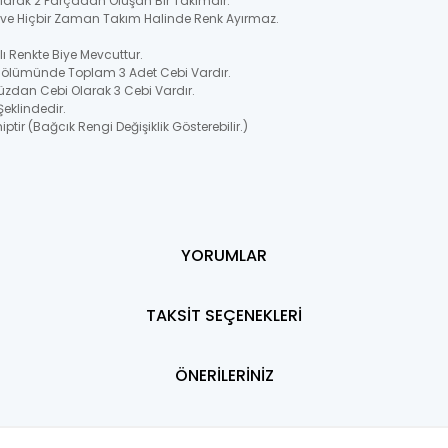
 Olarak 2 Parçadan Oluşan Bir Takımdır.
ir ve Hiçbir Zaman Takım Halinde Renk Ayırmaz.
 Renkte Biye Mevcuttur.
Bölümünde Toplam 3 Adet Cebi Vardır.
üzdan Cebi Olarak 3 Cebi Vardır.
Şeklindedir.
ptir (Bağcık Rengi Değişiklik Gösterebilir.)
YORUMLAR
TAKSİT SEÇENEKLERİ
ÖNERİLERİNİZ