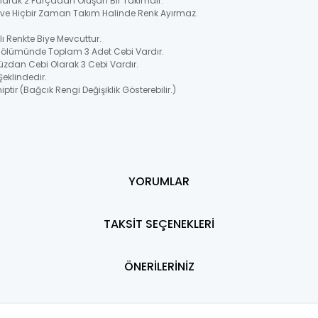
 Olarak 2 Parçadan Oluşan Bir Takımdır.
ir ve Hiçbir Zaman Takım Halinde Renk Ayırmaz.
 Renkte Biye Mevcuttur.
Bölümünde Toplam 3 Adet Cebi Vardır.
üzdan Cebi Olarak 3 Cebi Vardır.
Şeklindedir.
ptir (Bağcık Rengi Değişiklik Gösterebilir.)
YORUMLAR
TAKSİT SEÇENEKLERİ
ÖNERİLERİNİZ