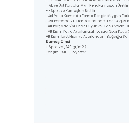
- İba Medikal İ-Sportive Serisi Modeli Üst ve Alt
- Alt ve Üst Parçalar Aynı Renk Kumaştan Üretil
-İ-Sportive Kumaştan Üretilir
-Üst Yaka Kısmında Forma Rengine Uygun Farklı
-Üst Parçada 2'ü Etek Bölümünde 1'i de Göğüs 
-Alt Parçada 2'si Önde Büyük ve 1'i de Arkada C
-Alt Kısım Paça Ayarlanabilir Lastikli Spor Paça 
Alt Kısım Lastiklidir ve Ayarlanabilir Bağcığa Sahi
Kumaş Cinsi:
İ-Sportive ( 140 gr/m2 )
Karışımı: %100 Polyester