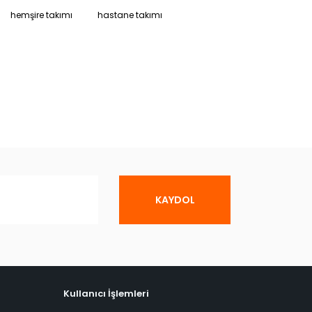
hemşire takımı
hastane takımı
KAYDOL
Kullanıcı İşlemleri