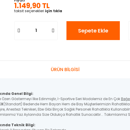
Fiyatı
1.149,90 TL
taksit seçenekleri
için tıkla
Sepete Ekle
ÜRÜN BİLGİSİ
kında Genel Bilgi:
e Özen Göstermeyi İlke Edinmiştir, İ-Sportive Seri Modolemiz de En Çok
Beğe
EX
(Standart) Bedende Hem Bayan Hem de Bay Müşterilerimizin Rahatlıkla K
re, Anestezi Teknikeri, Ebe Gibi Birçok Sağlık Personeli Rahatlıkla Kullanabil
ımlarımız Yaz Aylarında Size Oldukça Rahatlık Sunacaktır... Takımlarımız St
ında Teknik Bilgi: