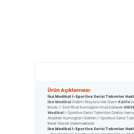
Ürün Açıklaması:
İba Medikal İ-Sportive Serisi Takımlar Hak
İba Medikal
Üretim Misyonu Her Daim
Kalite
'y
Biridir, 1. Sınıf İthal Kumaştan İmal Edilerek
UNİS
Medikal
İ-Sportive Serisi Takımları Doktor, Hemşi
Atabilen Kumaştan Üretilen İ-Sportive Serisi Tak
Renk Olarak Üretilmektedir.
İba Medikal İ-Sportive
Serisi
Takımlar Hakk