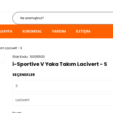
ASAYFA
KURUMSAL
YARDIM
İLETIŞIM
ım Lacivert - S
Stok Kodu
50135503
i-Sportive V Yaka Takım Lacivert - S
SEÇENEKLER