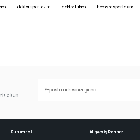
kım
doktor spor takım
doktor takım
hemşire spor takım
niz olsun
Kurumsal
Alışveriş Rehberi