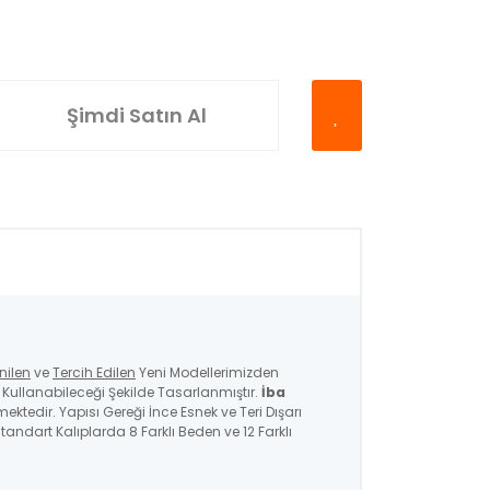
Şimdi Satın Al
nilen
ve
Tercih Edilen
Yeni Modellerimizden
ullanabileceği Şekilde Tasarlanmıştır.
İba
mektedir. Yapısı Gereği İnce Esnek ve Teri Dışarı
andart Kalıplarda 8 Farklı Beden ve 12 Farklı