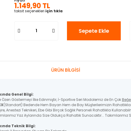
Fiyatı
1.149,90 TL
taksit seçenekleri
için tıkla
Sepete Ekle
ÜRÜN BİLGİSİ
kında Genel Bilgi:
e Özen Göstermeyi İlke Edinmiştir, İ-Sportive Seri Modolemiz de En Çok
Beğe
EX
(Standart) Bedende Hem Bayan Hem de Bay Müşterilerimizin Rahatlıkla K
re, Anestezi Teknikeri, Ebe Gibi Birçok Sağlık Personeli Rahatlıkla Kullanabil
ımlarımız Yaz Aylarında Size Oldukça Rahatlık Sunacaktır... Takımlarımız St
ında Teknik Bilgi: