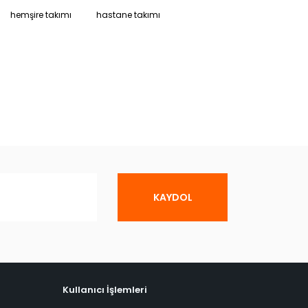
hemşire takımı
hastane takımı
KAYDOL
Kullanıcı İşlemleri