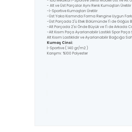
- İba Medikal İ-Sportive Serisi Modeli Üst ve Alt
- Alt ve Üst Parçalar Aynı Renk Kumaştan Üretil
-İ-Sportive Kumaştan Üretilir
-Üst Yaka Kısmında Forma Rengine Uygun Farklı
-Üst Parçada 2'ü Etek Bölümünde 1'i de Göğüs 
-Alt Parçada 2'si Önde Büyük ve 1'i de Arkada C
-Alt Kısım Paça Ayarlanabilir Lastikli Spor Paça 
Alt Kısım Lastiklidir ve Ayarlanabilir Bağcığa Sahi
Kumaş Cinsi:
İ-Sportive ( 140 gr/m2 )
Karışımı: %100 Polyester