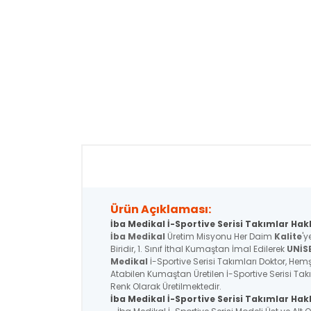
Ürün Açıklaması:
İba Medikal İ-Sportive Serisi Takımlar Hak
İba Medikal
Üretim Misyonu Her Daim
Kalite
'y
Biridir, 1. Sınıf İthal Kumaştan İmal Edilerek
UNİS
Medikal
İ-Sportive Serisi Takımları Doktor, Hemşi
Atabilen Kumaştan Üretilen İ-Sportive Serisi Tak
Renk Olarak Üretilmektedir.
İba Medikal İ-Sportive
Serisi
Takımlar Hakk