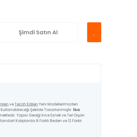
Şimdi Satın Al
nilen
ve
Tercih Edilen
Yeni Modellerimizden
ullanabileceği Şekilde Tasarlanmıştır.
İba
mektedir. Yapısı Gereği İnce Esnek ve Teri Dışarı
andart Kalıplarda 8 Farklı Beden ve 12 Farklı