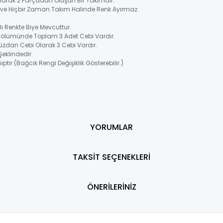
 Olarak 2 Parçadan Oluşan Bir Takımdır.
ir ve Hiçbir Zaman Takım Halinde Renk Ayırmaz.
 Renkte Biye Mevcuttur.
Bölümünde Toplam 3 Adet Cebi Vardır.
üzdan Cebi Olarak 3 Cebi Vardır.
Şeklindedir.
ptir (Bağcık Rengi Değişiklik Gösterebilir.)
YORUMLAR
TAKSİT SEÇENEKLERİ
ÖNERİLERİNİZ