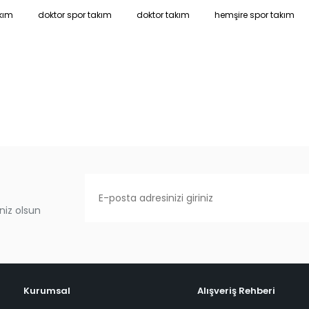
kım
doktor spor takım
doktor takım
hemşire spor takım
niz olsun
Kurumsal
Alışveriş Rehberi