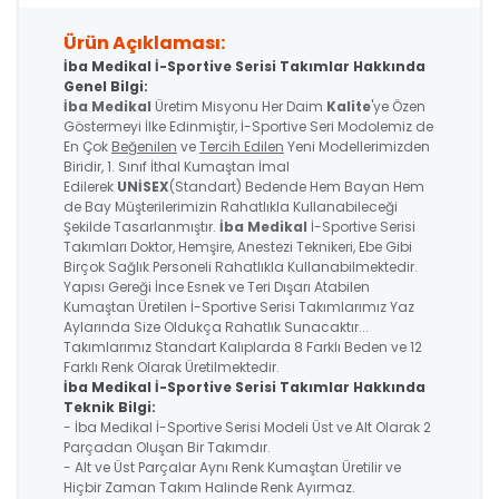
Ürün Açıklaması:
İba Medikal İ-Sportive Serisi Takımlar Hakkında
Genel Bilgi:
İba Medikal
Üretim Misyonu Her Daim
Kalite
'ye Özen
Göstermeyi İlke Edinmiştir, İ-Sportive Seri Modolemiz de
En Çok
Beğenilen
ve
Tercih Edilen
Yeni Modellerimizden
Biridir, 1. Sınıf İthal Kumaştan İmal
Edilerek
UNİSEX
(Standart) Bedende Hem Bayan Hem
de Bay Müşterilerimizin Rahatlıkla Kullanabileceği
Şekilde Tasarlanmıştır.
İba Medikal
İ-Sportive Serisi
Takımları Doktor, Hemşire, Anestezi Teknikeri, Ebe Gibi
Birçok Sağlık Personeli Rahatlıkla Kullanabilmektedir.
Yapısı Gereği İnce Esnek ve Teri Dışarı Atabilen
Kumaştan Üretilen İ-Sportive Serisi Takımlarımız Yaz
Aylarında Size Oldukça Rahatlık Sunacaktır...
Takımlarımız Standart Kalıplarda 8 Farklı Beden ve 12
Farklı Renk Olarak Üretilmektedir.
İba Medikal İ-Sportive
Serisi
Takımlar Hakkında
Teknik Bilgi:
- İba Medikal İ-Sportive Serisi Modeli Üst ve Alt Olarak 2
Parçadan Oluşan Bir Takımdır.
- Alt ve Üst Parçalar Aynı Renk Kumaştan Üretilir ve
Hiçbir Zaman Takım Halinde Renk Ayırmaz.