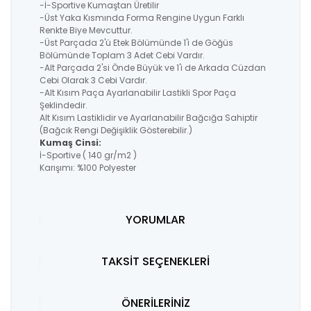
-İ-Sportive Kumaştan Üretilir
-Üst Yaka Kısmında Forma Rengine Uygun Farklı
Renkte Biye Mevcuttur.
-Üst Parçada 2'ü Etek Bölümünde 1'i de Göğüs
Bölümünde Toplam 3 Adet Cebi Vardır.
-Alt Parçada 2'si Önde Büyük ve 1'i de Arkada Cüzdan
Cebi Olarak 3 Cebi Vardır.
-Alt Kısım Paça Ayarlanabilir Lastikli Spor Paça
Şeklindedir.
Alt Kısım Lastiklidir ve Ayarlanabilir Bağcığa Sahiptir
(Bağcık Rengi Değişiklik Gösterebilir.)
Kumaş Cinsi:
İ-Sportive ( 140 gr/m2 )
Karışımı: %100 Polyester
YORUMLAR
TAKSİT SEÇENEKLERİ
ÖNERİLERİNİZ