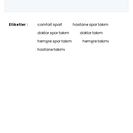
Etiketler :
comfort sport
hastane spor takım
doktor spor takım
doktor takım
hemşire spor takım
hemşire takımı
hastane takımı