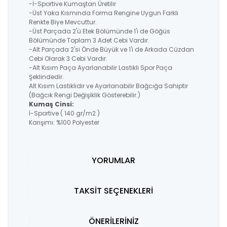
-İ-Sportive Kumaştan Üretilir
-Üst Yaka Kısmında Forma Rengine Uygun Farklı
Renkte Biye Mevcuttur.
-Üst Parçada 2'ü Etek Bölümünde 1'i de Göğüs
Bölümünde Toplam 3 Adet Cebi Vardır.
-Alt Parçada 2'si Önde Büyük ve 1'i de Arkada Cüzdan
Cebi Olarak 3 Cebi Vardır.
-Alt Kısım Paça Ayarlanabilir Lastikli Spor Paça
Şeklindedir.
Alt Kısım Lastiklidir ve Ayarlanabilir Bağcığa Sahiptir
(Bağcık Rengi Değişiklik Gösterebilir.)
Kumaş Cinsi:
İ-Sportive ( 140 gr/m2 )
Karışımı: %100 Polyester
YORUMLAR
TAKSİT SEÇENEKLERİ
ÖNERİLERİNİZ