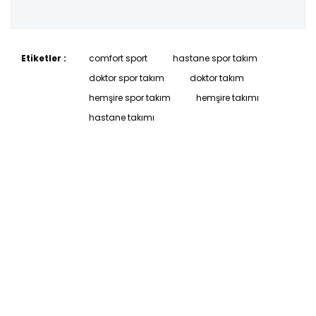
Etiketler :
comfort sport
hastane spor takım
doktor spor takım
doktor takım
hemşire spor takım
hemşire takımı
hastane takımı