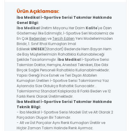
Ürün Açıklaması:
İba Medikal İ-Sportive Serisi Takımlar Hakkında
Genel Bilgi:
İba Medikal
Üretim Misyonu Her Daim
Kalite
'ye Özen
Göstermeyi İlke Edinmiştir, İ-Sportive Seri Modolemiz de
En Çok
Beğenilen
ve
Tercih Edilen
Yeni Modellerimizden
Biridir, 1. Sınıf İthal Kumaştan İmal
Edilerek
UNİSEX
(Standart) Bedende Hem Bayan Hem
de Bay Müşterilerimizin Rahatlıkla Kullanabileceği
Şekilde Tasarlanmıştır.
İba Medikal
İ-Sportive Serisi
Takımları Doktor, Hemşire, Anestezi Teknikeri, Ebe Gibi
Birçok Sağlık Personeli Rahatlıkla Kullanabilmektedir.
Yapısı Gereği İnce Esnek ve Teri Dışarı Atabilen
Kumaştan Üretilen İ-Sportive Serisi Takımlarımız Yaz
Aylarında Size Oldukça Rahatlık Sunacaktır...
Takımlarımız Standart Kalıplarda 8 Farklı Beden ve 12
Farklı Renk Olarak Üretilmektedir.
İba Medikal İ-Sportive
Serisi
Takımlar Hakkında
Teknik Bilgi:
- İba Medikal İ-Sportive Serisi Modeli Üst ve Alt Olarak 2
Parçadan Oluşan Bir Takımdır.
- Alt ve Üst Parçalar Aynı Renk Kumaştan Üretilir ve
Hiçbir Zaman Takım Halinde Renk Ayırmaz.