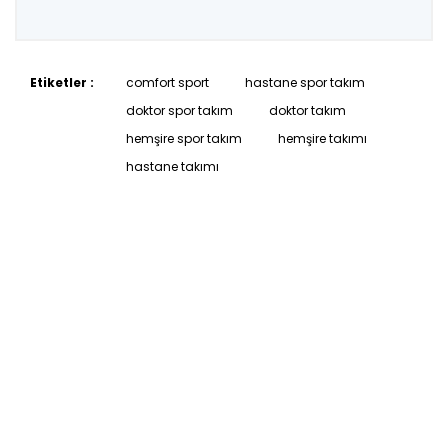
Etiketler :
comfort sport
hastane spor takım
doktor spor takım
doktor takım
hemşire spor takım
hemşire takımı
hastane takımı