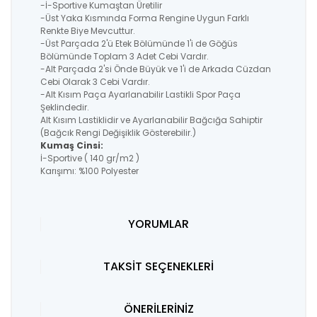
-İ-Sportive Kumaştan Üretilir
-Üst Yaka Kısmında Forma Rengine Uygun Farklı
Renkte Biye Mevcuttur.
-Üst Parçada 2'ü Etek Bölümünde 1'i de Göğüs
Bölümünde Toplam 3 Adet Cebi Vardır.
-Alt Parçada 2'si Önde Büyük ve 1'i de Arkada Cüzdan
Cebi Olarak 3 Cebi Vardır.
-Alt Kısım Paça Ayarlanabilir Lastikli Spor Paça
Şeklindedir.
Alt Kısım Lastiklidir ve Ayarlanabilir Bağcığa Sahiptir
(Bağcık Rengi Değişiklik Gösterebilir.)
Kumaş Cinsi:
İ-Sportive ( 140 gr/m2 )
Karışımı: %100 Polyester
YORUMLAR
TAKSİT SEÇENEKLERİ
ÖNERİLERİNİZ