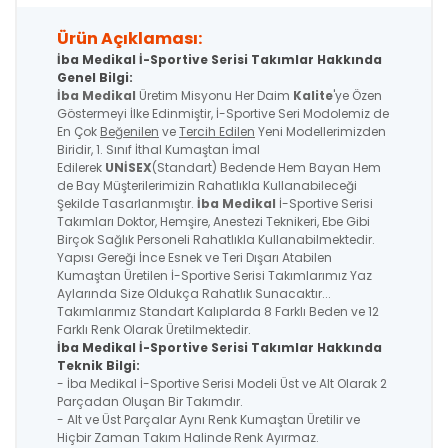
Ürün Açıklaması:
İba Medikal İ-Sportive Serisi Takımlar Hakkında
Genel Bilgi:
İba Medikal
Üretim Misyonu Her Daim
Kalite
'ye Özen
Göstermeyi İlke Edinmiştir, İ-Sportive Seri Modolemiz de
En Çok
Beğenilen
ve
Tercih Edilen
Yeni Modellerimizden
Biridir, 1. Sınıf İthal Kumaştan İmal
Edilerek
UNİSEX
(Standart) Bedende Hem Bayan Hem
de Bay Müşterilerimizin Rahatlıkla Kullanabileceği
Şekilde Tasarlanmıştır.
İba Medikal
İ-Sportive Serisi
Takımları Doktor, Hemşire, Anestezi Teknikeri, Ebe Gibi
Birçok Sağlık Personeli Rahatlıkla Kullanabilmektedir.
Yapısı Gereği İnce Esnek ve Teri Dışarı Atabilen
Kumaştan Üretilen İ-Sportive Serisi Takımlarımız Yaz
Aylarında Size Oldukça Rahatlık Sunacaktır...
Takımlarımız Standart Kalıplarda 8 Farklı Beden ve 12
Farklı Renk Olarak Üretilmektedir.
İba Medikal İ-Sportive
Serisi
Takımlar Hakkında
Teknik Bilgi:
- İba Medikal İ-Sportive Serisi Modeli Üst ve Alt Olarak 2
Parçadan Oluşan Bir Takımdır.
- Alt ve Üst Parçalar Aynı Renk Kumaştan Üretilir ve
Hiçbir Zaman Takım Halinde Renk Ayırmaz.