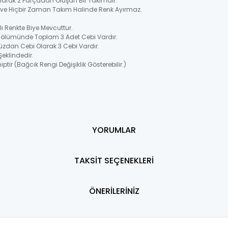
 Olarak 2 Parçadan Oluşan Bir Takımdır.
ir ve Hiçbir Zaman Takım Halinde Renk Ayırmaz.
 Renkte Biye Mevcuttur.
Bölümünde Toplam 3 Adet Cebi Vardır.
üzdan Cebi Olarak 3 Cebi Vardır.
Şeklindedir.
ptir (Bağcık Rengi Değişiklik Gösterebilir.)
YORUMLAR
TAKSİT SEÇENEKLERİ
ÖNERİLERİNİZ