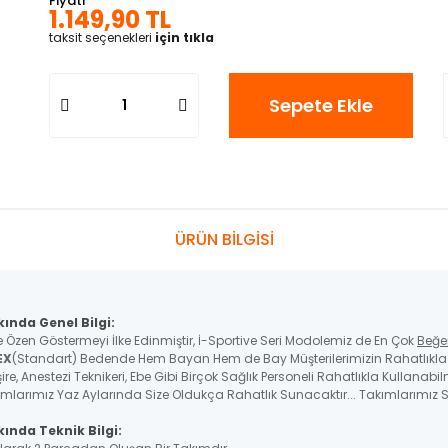
Fiyatı
1.149,90 TL
taksit seçenekleri
için tıkla
Sepete Ekle
ÜRÜN BİLGİSİ
kında Genel Bilgi:
e Özen Göstermeyi İlke Edinmiştir, İ-Sportive Seri Modolemiz de En Çok
Beğe
EX
(Standart) Bedende Hem Bayan Hem de Bay Müşterilerimizin Rahatlıkla K
re, Anestezi Teknikeri, Ebe Gibi Birçok Sağlık Personeli Rahatlıkla Kullanabil
ımlarımız Yaz Aylarında Size Oldukça Rahatlık Sunacaktır... Takımlarımız St
ında Teknik Bilgi: