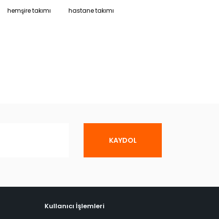
hemşire takımı
hastane takımı
KAYDOL
Kullanıcı İşlemleri