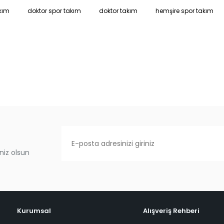
kım
doktor spor takım
doktor takım
hemşire spor takım
niz olsun
Kurumsal
Alışveriş Rehberi