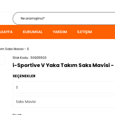
ASAYFA
KURUMSAL
YARDIM
İLETIŞIM
kım Saks Mavisi - S
Stok Kodu
50935503
i-Sportive V Yaka Takım Saks Mavisi -
SEÇENEKLER