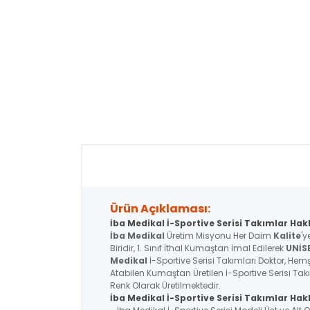
Ürün Açıklaması:
İba Medikal İ-Sportive Serisi Takımlar Hak
İba Medikal
Üretim Misyonu Her Daim
Kalite
'y
Biridir, 1. Sınıf İthal Kumaştan İmal Edilerek
UNİS
Medikal
İ-Sportive Serisi Takımları Doktor, Hemşi
Atabilen Kumaştan Üretilen İ-Sportive Serisi Tak
Renk Olarak Üretilmektedir.
İba Medikal İ-Sportive
Serisi
Takımlar Hakk