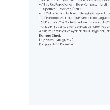
- İba Medikal İ-Sportive Serisi Modeli Üst ve Alt
- Alt ve Üst Parçalar Aynı Renk Kumaştan Üretil
-İ-Sportive Kumaştan Üretilir
-Üst Yaka Kısmında Forma Rengine Uygun Farklı
-Üst Parçada 2'ü Etek Bölümünde 1'i de Göğüs 
-Alt Parçada 2'si Önde Büyük ve 1'i de Arkada C
-Alt Kısım Paça Ayarlanabilir Lastikli Spor Paça 
Alt Kısım Lastiklidir ve Ayarlanabilir Bağcığa Sahi
Kumaş Cinsi:
İ-Sportive ( 140 gr/m2 )
Karışımı: %100 Polyester