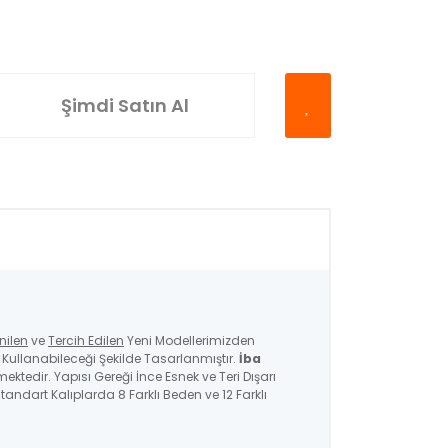
Şimdi Satın Al
nilen
ve
Tercih Edilen
Yeni Modellerimizden
ullanabileceği Şekilde Tasarlanmıştır.
İba
mektedir. Yapısı Gereği İnce Esnek ve Teri Dışarı
andart Kalıplarda 8 Farklı Beden ve 12 Farklı