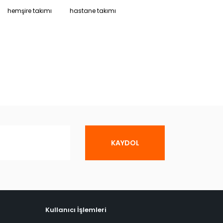
hemşire takımı
hastane takımı
KAYDOL
Kullanıcı İşlemleri