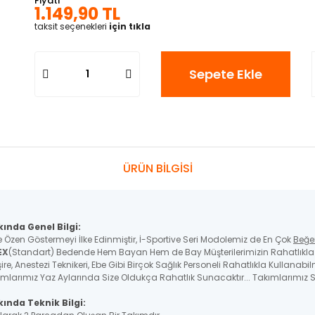
Fiyatı
1.149,90 TL
taksit seçenekleri
için tıkla
Sepete Ekle
ÜRÜN BİLGİSİ
kında Genel Bilgi:
e Özen Göstermeyi İlke Edinmiştir, İ-Sportive Seri Modolemiz de En Çok
Beğe
EX
(Standart) Bedende Hem Bayan Hem de Bay Müşterilerimizin Rahatlıkla K
re, Anestezi Teknikeri, Ebe Gibi Birçok Sağlık Personeli Rahatlıkla Kullanabil
ımlarımız Yaz Aylarında Size Oldukça Rahatlık Sunacaktır... Takımlarımız St
ında Teknik Bilgi: