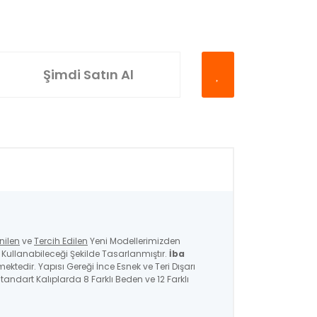
Şimdi Satın Al
nilen
ve
Tercih Edilen
Yeni Modellerimizden
ullanabileceği Şekilde Tasarlanmıştır.
İba
mektedir. Yapısı Gereği İnce Esnek ve Teri Dışarı
andart Kalıplarda 8 Farklı Beden ve 12 Farklı