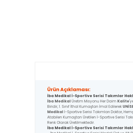
Ürün Açıklaması:
İba Medikal İ-Sportive Serisi Takımlar Hak
İba Medikal
Üretim Misyonu Her Daim
Kalite
'y
Biridir, 1. Sınıf İthal Kumaştan İmal Edilerek
UNİS
Medikal
İ-Sportive Serisi Takımları Doktor, Hemşi
Atabilen Kumaştan Üretilen İ-Sportive Serisi Tak
Renk Olarak Üretilmektedir.
İba Medikal İ-Sportive
Serisi
Takımlar Hakk