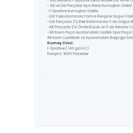
- İba Medikal İ-Sportive Serisi Modeli Üst ve Alt
- Alt ve Üst Parçalar Aynı Renk Kumaştan Üretil
-İ-Sportive Kumaştan Üretilir
-Üst Yaka Kısmında Forma Rengine Uygun Farklı
-Üst Parçada 2'ü Etek Bölümünde 1'i de Göğüs 
-Alt Parçada 2'si Önde Büyük ve 1'i de Arkada C
-Alt Kısım Paça Ayarlanabilir Lastikli Spor Paça 
Alt Kısım Lastiklidir ve Ayarlanabilir Bağcığa Sahi
Kumaş Cinsi:
İ-Sportive ( 140 gr/m2 )
Karışımı: %100 Polyester