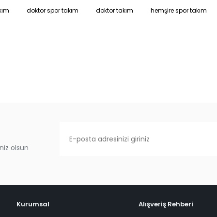
kım
doktor spor takım
doktor takım
hemşire spor takım
niz olsun
Kurumsal
Alışveriş Rehberi