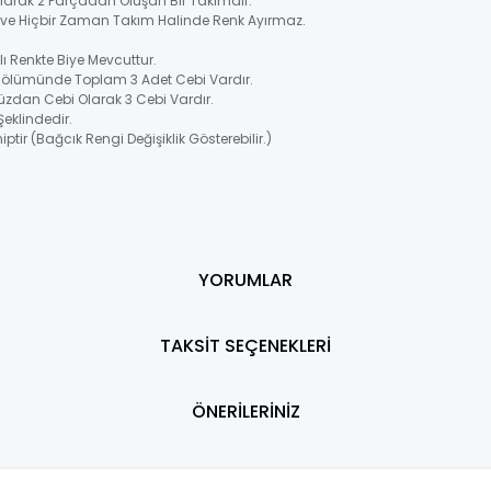
 Olarak 2 Parçadan Oluşan Bir Takımdır.
ir ve Hiçbir Zaman Takım Halinde Renk Ayırmaz.
 Renkte Biye Mevcuttur.
Bölümünde Toplam 3 Adet Cebi Vardır.
üzdan Cebi Olarak 3 Cebi Vardır.
Şeklindedir.
ptir (Bağcık Rengi Değişiklik Gösterebilir.)
YORUMLAR
TAKSİT SEÇENEKLERİ
ÖNERİLERİNİZ