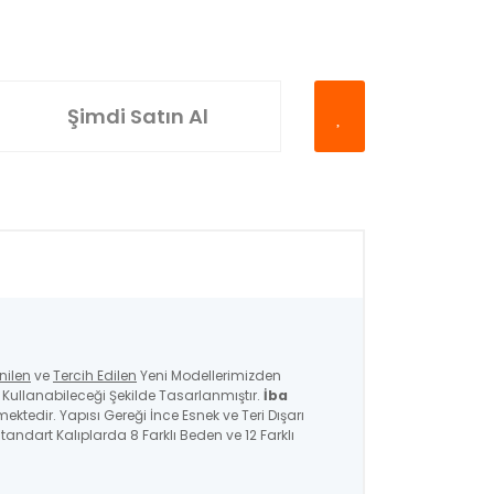
Şimdi Satın Al
nilen
ve
Tercih Edilen
Yeni Modellerimizden
ullanabileceği Şekilde Tasarlanmıştır.
İba
mektedir. Yapısı Gereği İnce Esnek ve Teri Dışarı
andart Kalıplarda 8 Farklı Beden ve 12 Farklı