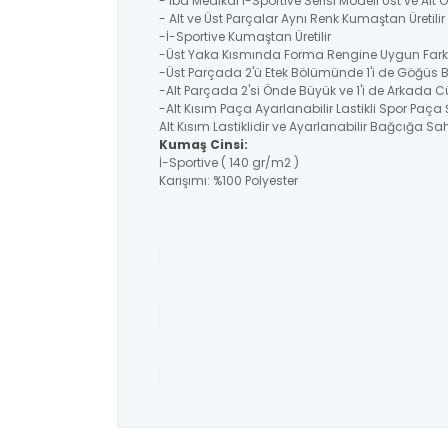
- İba Medikal İ-Sportive Serisi Modeli Üst ve Alt
- Alt ve Üst Parçalar Aynı Renk Kumaştan Üretil
-İ-Sportive Kumaştan Üretilir
-Üst Yaka Kısmında Forma Rengine Uygun Farklı
-Üst Parçada 2'ü Etek Bölümünde 1'i de Göğüs 
-Alt Parçada 2'si Önde Büyük ve 1'i de Arkada C
-Alt Kısım Paça Ayarlanabilir Lastikli Spor Paça 
Alt Kısım Lastiklidir ve Ayarlanabilir Bağcığa Sahi
Kumaş Cinsi:
İ-Sportive ( 140 gr/m2 )
Karışımı: %100 Polyester