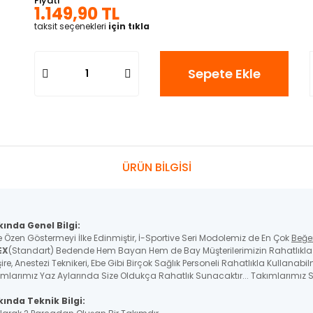
Fiyatı
1.149,90 TL
taksit seçenekleri
için tıkla
Sepete Ekle
ÜRÜN BİLGİSİ
kında Genel Bilgi:
e Özen Göstermeyi İlke Edinmiştir, İ-Sportive Seri Modolemiz de En Çok
Beğe
EX
(Standart) Bedende Hem Bayan Hem de Bay Müşterilerimizin Rahatlıkla K
re, Anestezi Teknikeri, Ebe Gibi Birçok Sağlık Personeli Rahatlıkla Kullanabil
ımlarımız Yaz Aylarında Size Oldukça Rahatlık Sunacaktır... Takımlarımız St
ında Teknik Bilgi: