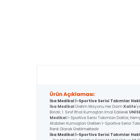
Ürün Açıklaması:
İba Medikal İ-Sportive Serisi Takımlar Hak
İba Medikal
Üretim Misyonu Her Daim
Kalite
'y
Biridir, 1. Sınıf İthal Kumaştan İmal Edilerek
UNİS
Medikal
İ-Sportive Serisi Takımları Doktor, Hemşi
Atabilen Kumaştan Üretilen İ-Sportive Serisi Tak
Renk Olarak Üretilmektedir.
İba Medikal İ-Sportive
Serisi
Takımlar Hakk