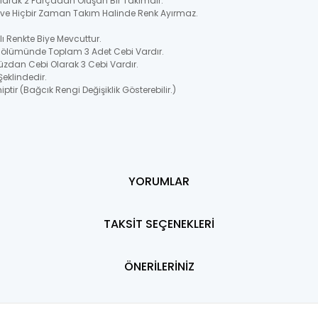
 Olarak 2 Parçadan Oluşan Bir Takımdır.
ir ve Hiçbir Zaman Takım Halinde Renk Ayırmaz.
 Renkte Biye Mevcuttur.
Bölümünde Toplam 3 Adet Cebi Vardır.
üzdan Cebi Olarak 3 Cebi Vardır.
Şeklindedir.
ptir (Bağcık Rengi Değişiklik Gösterebilir.)
YORUMLAR
TAKSİT SEÇENEKLERİ
ÖNERİLERİNİZ