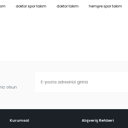
kım
doktor spor takım
doktor takım
hemşire spor takım
niz olsun
Kurumsal
Alışveriş Rehberi