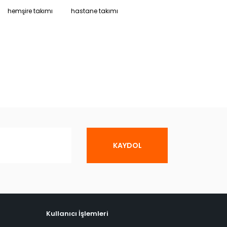
hemşire takımı
hastane takımı
KAYDOL
Kullanıcı İşlemleri