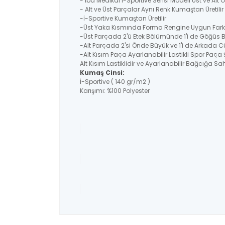
- İba Medikal İ-Sportive Serisi Modeli Üst ve Alt
- Alt ve Üst Parçalar Aynı Renk Kumaştan Üretil
-İ-Sportive Kumaştan Üretilir
-Üst Yaka Kısmında Forma Rengine Uygun Farklı
-Üst Parçada 2'ü Etek Bölümünde 1'i de Göğüs 
-Alt Parçada 2'si Önde Büyük ve 1'i de Arkada C
-Alt Kısım Paça Ayarlanabilir Lastikli Spor Paça 
Alt Kısım Lastiklidir ve Ayarlanabilir Bağcığa Sahi
Kumaş Cinsi:
İ-Sportive ( 140 gr/m2 )
Karışımı: %100 Polyester