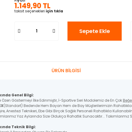
Fiyatı
1.149,90 TL
taksit seçenekleri
için tıkla
Sepete Ekle
ÜRÜN BİLGİSİ
kında Genel Bilgi:
e Özen Göstermeyi İlke Edinmiştir, İ-Sportive Seri Modolemiz de En Çok
Beğe
EX
(Standart) Bedende Hem Bayan Hem de Bay Müşterilerimizin Rahatlıkla K
re, Anestezi Teknikeri, Ebe Gibi Birçok Sağlık Personeli Rahatlıkla Kullanabil
ımlarımız Yaz Aylarında Size Oldukça Rahatlık Sunacaktır... Takımlarımız St
ında Teknik Bilgi: