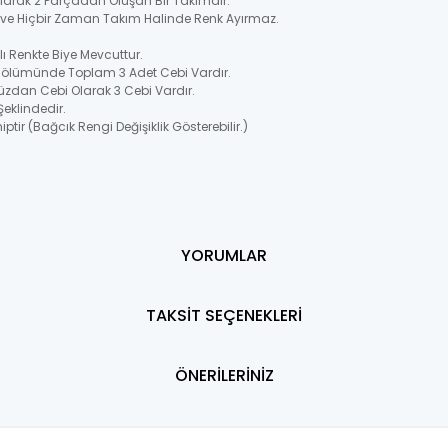
 Olarak 2 Parçadan Oluşan Bir Takımdır.
ir ve Hiçbir Zaman Takım Halinde Renk Ayırmaz.
 Renkte Biye Mevcuttur.
Bölümünde Toplam 3 Adet Cebi Vardır.
üzdan Cebi Olarak 3 Cebi Vardır.
Şeklindedir.
ptir (Bağcık Rengi Değişiklik Gösterebilir.)
YORUMLAR
TAKSİT SEÇENEKLERİ
ÖNERİLERİNİZ