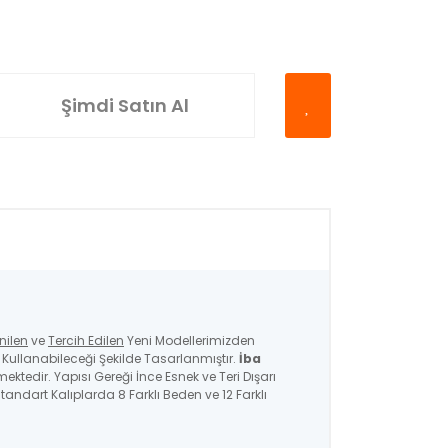
Şimdi Satın Al
nilen
ve
Tercih Edilen
Yeni Modellerimizden
ullanabileceği Şekilde Tasarlanmıştır.
İba
mektedir. Yapısı Gereği İnce Esnek ve Teri Dışarı
andart Kalıplarda 8 Farklı Beden ve 12 Farklı