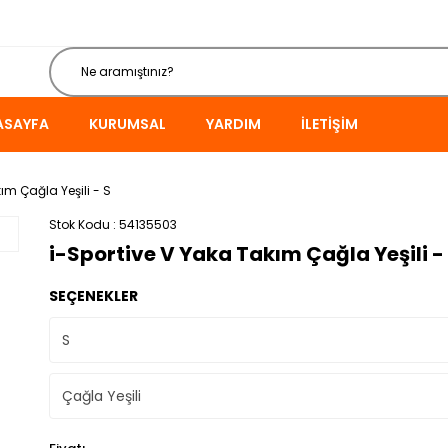
ASAYFA
KURUMSAL
YARDIM
İLETIŞIM
ım Çağla Yeşili - S
Stok Kodu
54135503
i-Sportive V Yaka Takım Çağla Yeşili -
SEÇENEKLER