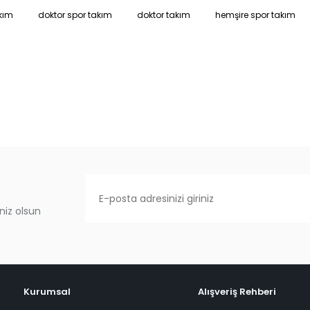
kım
doktor spor takım
doktor takım
hemşire spor takım
niz olsun
Kurumsal
Alışveriş Rehberi