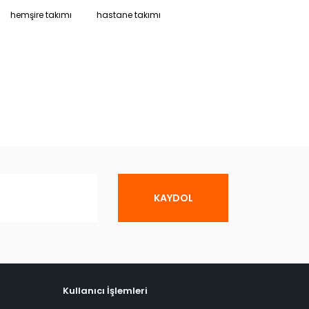
hemşire takımı
hastane takımı
KAYDOL
Kullanıcı İşlemleri