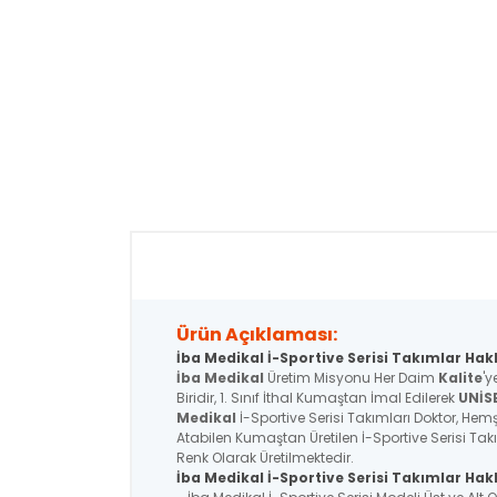
Ürün Açıklaması:
İba Medikal İ-Sportive Serisi Takımlar Hak
İba Medikal
Üretim Misyonu Her Daim
Kalite
'y
Biridir, 1. Sınıf İthal Kumaştan İmal Edilerek
UNİS
Medikal
İ-Sportive Serisi Takımları Doktor, Hemşi
Atabilen Kumaştan Üretilen İ-Sportive Serisi Tak
Renk Olarak Üretilmektedir.
İba Medikal İ-Sportive
Serisi
Takımlar Hakk