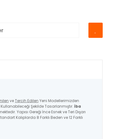
er
nilen
ve
Tercih Edilen
Yeni Modellerimizden
ullanabileceği Şekilde Tasarlanmıştır.
İba
mektedir. Yapısı Gereği İnce Esnek ve Teri Dışarı
andart Kalıplarda 8 Farklı Beden ve 12 Farklı