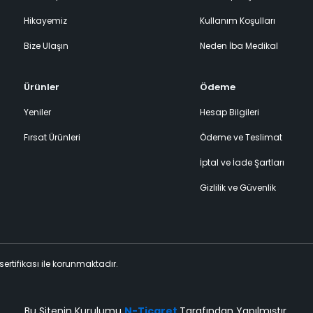
Hikayemiz
Kullanım Koşulları
Bize Ulaşın
Neden İba Medikal
Ürünler
Ödeme
Yeniler
Hesap Bilgileri
Fırsat Ürünleri
Ödeme ve Teslimat
İptal ve İade Şartları
Gizlilik ve Güvenlik
 sertifikası ile korunmaktadır.
Bu Sitenin Kurulumu
N-Ticaret
Tarafından Yapılmıştır.