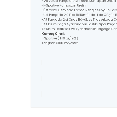
- Alt ve Üst Parçalar Aynı Renk Kumaştan Üretil
-İ-Sportive Kumaştan Üretilir
-Üst Yaka Kısmında Forma Rengine Uygun Farklı
-Üst Parçada 2'ü Etek Bölümünde 1'i de Göğüs 
-Alt Parçada 2'si Önde Büyük ve 1'i de Arkada C
-Alt Kısım Paça Ayarlanabilir Lastikli Spor Paça 
Alt Kısım Lastiklidir ve Ayarlanabilir Bağcığa Sahi
Kumaş Cinsi:
İ-Sportive ( 140 gr/m2 )
Karışımı: %100 Polyester