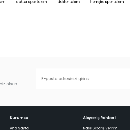
kım
doktor spor takım
doktor takım
hemşire spor takım
niz olsun
Kurumsal
Alışveriş Rehberi
Ana Sayfa
Nasıl Sipariş Veririm