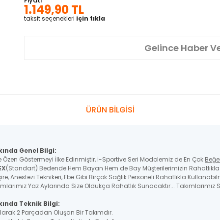
Fiyatı
1.149,90 TL
taksit seçenekleri
için tıkla
Gelince Haber V
ÜRÜN BİLGİSİ
kında Genel Bilgi:
e Özen Göstermeyi İlke Edinmiştir, İ-Sportive Seri Modolemiz de En Çok
Beğe
EX
(Standart) Bedende Hem Bayan Hem de Bay Müşterilerimizin Rahatlıkla K
re, Anestezi Teknikeri, Ebe Gibi Birçok Sağlık Personeli Rahatlıkla Kullanabil
ımlarımız Yaz Aylarında Size Oldukça Rahatlık Sunacaktır... Takımlarımız St
ında Teknik Bilgi:
 Olarak 2 Parçadan Oluşan Bir Takımdır.