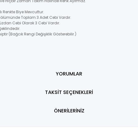
ir ve Hiçbir Zaman Takım Halinde Renk Ayırmaz.
 Renkte Biye Mevcuttur.
Bölümünde Toplam 3 Adet Cebi Vardır.
üzdan Cebi Olarak 3 Cebi Vardır.
Şeklindedir.
ptir (Bağcık Rengi Değişiklik Gösterebilir.)
YORUMLAR
TAKSİT SEÇENEKLERİ
ÖNERİLERİNİZ