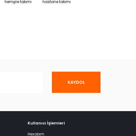
hemşire takımı
hastane takımı
KAYDOL
Kullanıcı İşlemleri
Hesabım