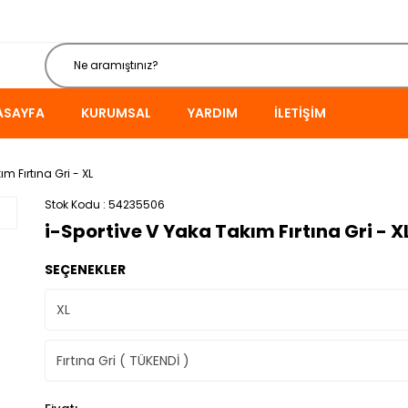
ASAYFA
KURUMSAL
YARDIM
İLETIŞIM
m Fırtına Gri - XL
Stok Kodu
54235506
i-Sportive V Yaka Takım Fırtına Gri - X
SEÇENEKLER