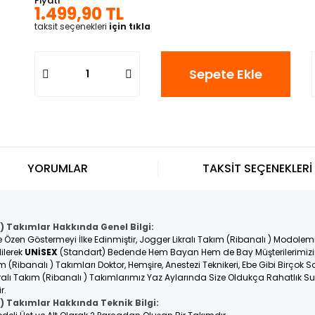
Fiyatı
1.499,90 TL
taksit seçenekleri
için tıkla
Sepete Ekle
YORUMLAR
TAKSİT SEÇENEKLERİ
 ) Takımlar Hakkında Genel Bilgi:
e Özen Göstermeyi İlke Edinmiştir, Jogger Likralı Takım (Ribanalı ) Modole
ilerek
UNİSEX
(Standart) Bedende Hem Bayan Hem de Bay Müşterilerimizin 
m (Ribanalı ) Takımları Doktor, Hemşire, Anestezi Teknikeri, Ebe Gibi Birçok S
ralı Takım (Ribanalı ) Takımlarımız Yaz Aylarında Size Oldukça Rahatlık Su
ir.
 ) Takımlar Hakkında Teknik Bilgi: