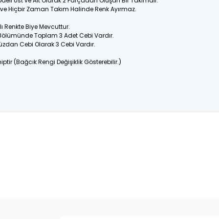
odeli Üst ve Alt Olarak 2 Parçadan Oluşan Bir Takımdır.
ir ve Hiçbir Zaman Takım Halinde Renk Ayırmaz.
 Renkte Biye Mevcuttur.
 Bölümünde Toplam 3 Adet Cebi Vardır.
üzdan Cebi Olarak 3 Cebi Vardır.
ptir (Bağcık Rengi Değişiklik Gösterebilir.)