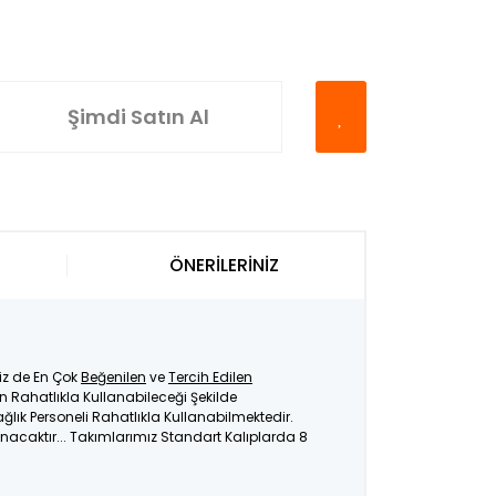
Şimdi Satın Al
ÖNERİLERİNİZ
miz de En Çok
Beğenilen
ve
Tercih Edilen
Rahatlıkla Kullanabileceği Şekilde
ağlık Personeli Rahatlıkla Kullanabilmektedir.
nacaktır... Takımlarımız Standart Kalıplarda 8