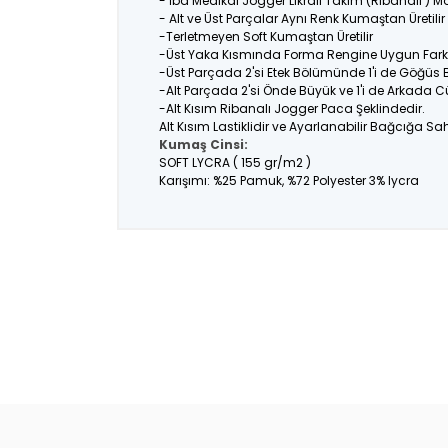
- İba Medikal Jogger Likralı Takım (Ribanalı ) M
- Alt ve Üst Parçalar Aynı Renk Kumaştan Üretil
-Terletmeyen Soft Kumaştan Üretilir
-Üst Yaka Kısmında Forma Rengine Uygun Farklı
-Üst Parçada 2'si Etek Bölümünde 1'i de Göğüs
-Alt Parçada 2'si Önde Büyük ve 1'i de Arkada C
-Alt Kısım Ribanalı Jogger Paca Şeklindedir.
Alt Kısım Lastiklidir ve Ayarlanabilir Bağcığa Sahi
Kumaş Cinsi:
SOFT LYCRA ( 155 gr/m2 )
Karışımı: %25 Pamuk, %72 Polyester 3% lycra