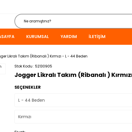
ASAYFA
KURUMSAL
YARDIM
İLETIŞIM
ger Likralı Takım (Ribanalı ) Kırmızı - L - 44 Beden
Stok Kodu
52130905
Jogger Likralı Takım (Ribanalı ) Kırmızı
SEÇENEKLER