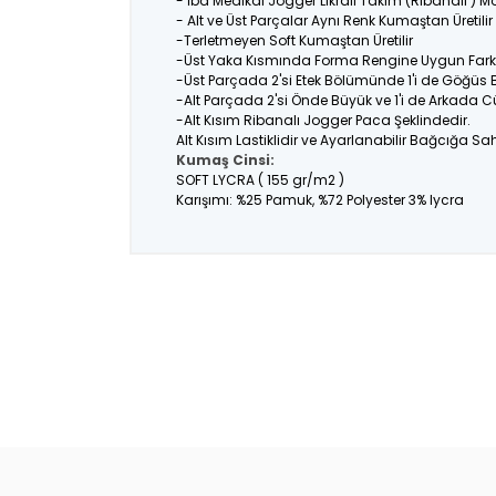
- İba Medikal Jogger Likralı Takım (Ribanalı ) M
- Alt ve Üst Parçalar Aynı Renk Kumaştan Üretil
-Terletmeyen Soft Kumaştan Üretilir
-Üst Yaka Kısmında Forma Rengine Uygun Farklı
-Üst Parçada 2'si Etek Bölümünde 1'i de Göğüs
-Alt Parçada 2'si Önde Büyük ve 1'i de Arkada C
-Alt Kısım Ribanalı Jogger Paca Şeklindedir.
Alt Kısım Lastiklidir ve Ayarlanabilir Bağcığa Sahi
Kumaş Cinsi:
SOFT LYCRA ( 155 gr/m2 )
Karışımı: %25 Pamuk, %72 Polyester 3% lycra