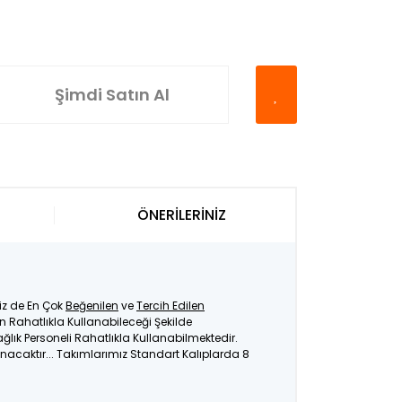
Şimdi Satın Al
ÖNERİLERİNİZ
miz de En Çok
Beğenilen
ve
Tercih Edilen
Rahatlıkla Kullanabileceği Şekilde
ağlık Personeli Rahatlıkla Kullanabilmektedir.
nacaktır... Takımlarımız Standart Kalıplarda 8