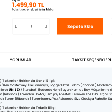
Fiyatı
1.499,90 TL
taksit seçenekleri
için tıkla
Sepete Ekle
YORUMLAR
TAKSİT SEÇENEKLERİ
 ) Takımlar Hakkında Genel Bilgi:
e Özen Göstermeyi İlke Edinmiştir, Jogger Likralı Takım (Ribanalı ) Modole
ilerek
UNİSEX
(Standart) Bedende Hem Bayan Hem de Bay Müşterilerimizin 
m (Ribanalı ) Takımları Doktor, Hemşire, Anestezi Teknikeri, Ebe Gibi Birçok S
ralı Takım (Ribanalı ) Takımlarımız Yaz Aylarında Size Oldukça Rahatlık Su
ir.
 ) Takımlar Hakkında Teknik Bilgi: