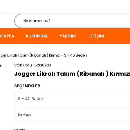
ASAYFA
KURUMSAL
YARDIM
İLETIŞIM
ger Likralı Takım (Ribanalı ) Kırmızı - S - 40 Beden
Stok Kodu
52130903
Jogger Likralı Takım (Ribanalı ) Kırmız
SEÇENEKLER