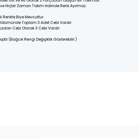
odeli Üst ve Alt Olarak 2 Parçadan Oluşan Bir Takımdır.
ir ve Hiçbir Zaman Takım Halinde Renk Ayırmaz.
 Renkte Biye Mevcuttur.
 Bölümünde Toplam 3 Adet Cebi Vardır.
üzdan Cebi Olarak 3 Cebi Vardır.
ptir (Bağcık Rengi Değişiklik Gösterebilir.)