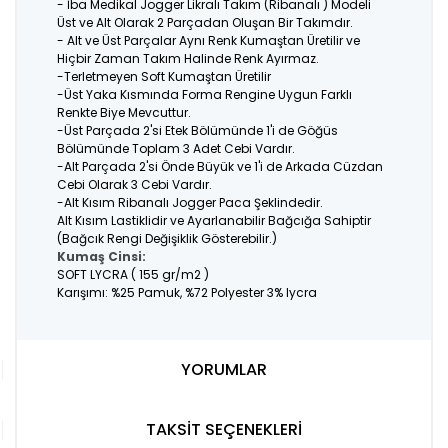
- İba Medikal Jogger Likralı Takım (Ribanalı ) Modeli
Üst ve Alt Olarak 2 Parçadan Oluşan Bir Takımdır.
- Alt ve Üst Parçalar Aynı Renk Kumaştan Üretilir ve
Hiçbir Zaman Takım Halinde Renk Ayırmaz.
-Terletmeyen Soft Kumaştan Üretilir
-Üst Yaka Kısmında Forma Rengine Uygun Farklı
Renkte Biye Mevcuttur.
-Üst Parçada 2'si Etek Bölümünde 1'i de Göğüs
Bölümünde Toplam 3 Adet Cebi Vardır.
-Alt Parçada 2'si Önde Büyük ve 1'i de Arkada Cüzdan
Cebi Olarak 3 Cebi Vardır.
-Alt Kısım Ribanalı Jogger Paca Şeklindedir.
Alt Kısım Lastiklidir ve Ayarlanabilir Bağcığa Sahiptir
(Bağcık Rengi Değişiklik Gösterebilir.)
Kumaş Cinsi:
SOFT LYCRA ( 155 gr/m2 )
Karışımı: %25 Pamuk, %72 Polyester 3% lycra
YORUMLAR
TAKSİT SEÇENEKLERİ