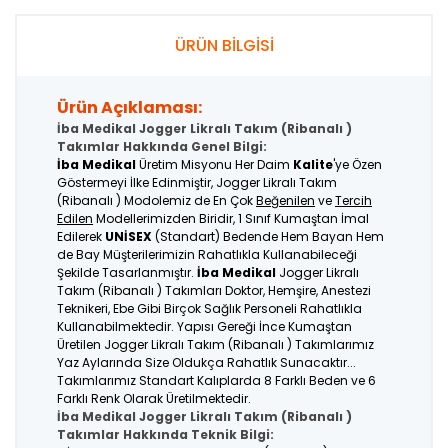
ÜRÜN BİLGİSİ
Ürün Açıklaması:
İba Medikal Jogger Likralı Takım (Ribanalı )
Takımlar Hakkında Genel Bilgi:
İba Medikal
Üretim Misyonu Her Daim
Kalite
'ye Özen
Göstermeyi İlke Edinmiştir, Jogger Likralı Takım
(Ribanalı ) Modolemiz de En Çok
Beğenilen
ve
Tercih
Edilen
Modellerimizden Biridir, 1 Sınıf Kumaştan İmal
Edilerek
UNİSEX
(Standart) Bedende Hem Bayan Hem
de Bay Müşterilerimizin Rahatlıkla Kullanabileceği
Şekilde Tasarlanmıştır.
İba Medikal
Jogger Likralı
Takım (Ribanalı ) Takımları Doktor, Hemşire, Anestezi
Teknikeri, Ebe Gibi Birçok Sağlık Personeli Rahatlıkla
Kullanabilmektedir. Yapısı Gereği İnce Kumaştan
Üretilen Jogger Likralı Takım (Ribanalı ) Takımlarımız
Yaz Aylarında Size Oldukça Rahatlık Sunacaktır...
Takımlarımız Standart Kalıplarda 8 Farklı Beden ve 6
Farklı Renk Olarak Üretilmektedir.
İba Medikal Jogger Likralı Takım (Ribanalı )
Takımlar Hakkında Teknik Bilgi: