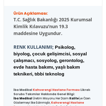
Ürün Açıklaması:
T.C.
Sağlık Bakanlığı 2025 Kurumsal
Kimlik Kılavuzu’nun 19.3
maddesine Uygundur.
RENK KULLANIMI;
Psikolog,
biyolog, çocuk gelişimcisi, sosyal
çalışmacı, sosyolog, gerontolog,
evde hasta bakımı, yaşlı bakım
teknikeri, tıbbi teknolog
İba Medikal
Kahverengi
Hastane Forması
Likralı
Scrubs Takımlar Hakkında Genel Bilgi:
İba Medikal
Üretim Misyonu Her Daim
Kalite
'ye Özen
Göstermeyi İlke Edinmiştir,
Kahverengi Hastane