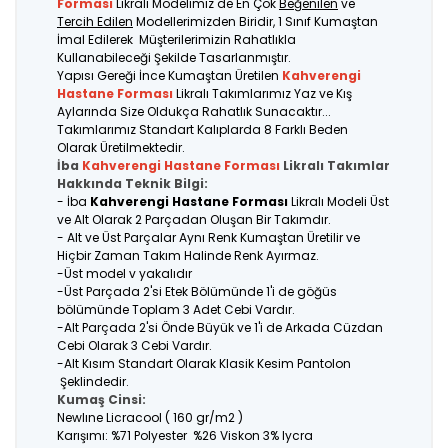
Forması
Likralı Modelimiz de En Çok
Beğenilen
ve
Tercih Edilen
Modellerimizden Biridir, 1 Sınıf Kumaştan
İmal Edilerek Müşterilerimizin Rahatlıkla
Kullanabileceği Şekilde Tasarlanmıştır.
Yapısı Gereği İnce Kumaştan Üretilen
Kahverengi
Hastane Forması
Likralı Takımlarımız Yaz ve Kış
Aylarında Size Oldukça Rahatlık Sunacaktır...
Takımlarımız Standart Kalıplarda 8 Farklı Beden
Olarak Üretilmektedir.
İba
Kahverengi Hastane Forması
Likralı Takımlar
Hakkında Teknik Bilgi:
- İba
Kahverengi Hastane Forması
Likralı Modeli Üst
ve Alt Olarak 2 Parçadan Oluşan Bir Takımdır.
- Alt ve Üst Parçalar Aynı Renk Kumaştan Üretilir ve
Hiçbir Zaman Takım Halinde Renk Ayırmaz.
-Üst model v yakalıdır
-Üst Parçada 2'si Etek Bölümünde 1'i de göğüs
bölümünde Toplam 3 Adet Cebi Vardır.
-Alt Parçada 2'si Önde Büyük ve 1'i de Arkada Cüzdan
Cebi Olarak 3 Cebi Vardır.
-Alt Kısım Standart Olarak Klasik Kesim Pantolon
Şeklindedir.
Kumaş Cinsi:
Newlıne Licracool ( 160 gr/m2 )
Karışımı: %71 Polyester %26 Viskon 3% lycra