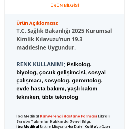
ÜRÜN BİLGİSİ
Ürün Açıklaması:
T.C.
Sağlık Bakanlığı 2025 Kurumsal
Kimlik Kılavuzu’nun 19.3
maddesine Uygundur.
RENK KULLANIMI;
Psikolog,
biyolog, çocuk gelişimcisi, sosyal
çalışmacı, sosyolog, gerontolog,
evde hasta bakımı, yaşlı bakım
teknikeri, tıbbi teknolog
İba Medikal
Kahverengi
Hastane Forması
Likralı
Scrubs Takımlar Hakkında Genel Bilgi:
İba Medikal
Üretim Misyonu Her Daim
Kalite
'ye Özen