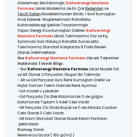
Göstermeyi İlke Edinmiştir,
Kahverengi Hastane
Forması
Likralı Modelimiz de En Çok
Beğenilen
ve
Tercih Edilen
Modellerimizden Biridir, 1 Sınıf Kumaştan
İmal Edilerek Müşterilerimizin Rahatlıkla
Kullanabileceği Şekilde Tasarlanmıştır.
Yapısı Gereği İnce Kumaştan Üretilen
Kahverengi
Hastane Forması
Likralı Takımlarımız Yaz ve Kış
Aylarında Size Oldukça Rahatlık Sunacaktır...
Takımlarımız Standart Kalıplarda 8 Farklı Beden
Olarak Üretilmektedir.
İba
Kahverengi Hastane Forması
Likralı Takımlar
Hakkında Teknik Bilgi:
- İba
Kahverengi Hastane Forması
Likralı Modeli Üst
ve Alt Olarak 2 Parçadan Oluşan Bir Takımdır.
- Alt ve Üst Parçalar Aynı Renk Kumaştan Üretilir ve
Hiçbir Zaman Takım Halinde Renk Ayırmaz.
-Üst model v yakalıdır
-Üst Parçada 2'si Etek Bölümünde 1'i de göğüs
bölümünde Toplam 3 Adet Cebi Vardır.
-Alt Parçada 2'si Önde Büyük ve 1'i de Arkada Cüzdan
Cebi Olarak 3 Cebi Vardır.
-Alt Kısım Standart Olarak Klasik Kesim Pantolon
Şeklindedir.
Kumaş Cinsi:
Newlıne Licracool ( 160 gr/m2 )