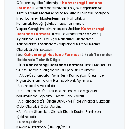
Göstermeyi İlke Edinmiştir,
Kahverengi Hastane
Forması
Likralı Modelimiz de En Çok
Beğenilen
ve
Tercih Edilen
Modellerimizden Biridir, 1 Sınıf Kumaştan
İmal Edilerek Müşterilerimizin Rahatlıkla
Kullanabileceği Şekilde Tasarlanmıştır.
Yapısı Gereği İnce Kumaştan Üretilen
Kahverengi
Hastane Forması
Likralı Takımlarımız Yaz ve Kış
Aylarında Size Oldukça Rahatlık Sunacaktır...
Takımlarımız Standart Kalıplarda 8 Farklı Beden
Olarak Üretilmektedir.
İba
Kahverengi Hastane Forması
Likralı Takımlar
Hakkında Teknik Bilgi:
- İba
Kahverengi Hastane Forması
Likralı Modeli Üst
ve Alt Olarak 2 Parçadan Oluşan Bir Takımdır.
- Alt ve Üst Parçalar Aynı Renk Kumaştan Üretilir ve
Hiçbir Zaman Takım Halinde Renk Ayırmaz.
-Üst model v yakalıdır
-Üst Parçada 2'si Etek Bölümünde 1'i de göğüs
bölümünde Toplam 3 Adet Cebi Vardır.
-Alt Parçada 2'si Önde Büyük ve 1'i de Arkada Cüzdan
Cebi Olarak 3 Cebi Vardır.
-Alt Kısım Standart Olarak Klasik Kesim Pantolon
Şeklindedir.
Kumaş Cinsi:
Newlıne Licracool ( 160 gr/m2 )