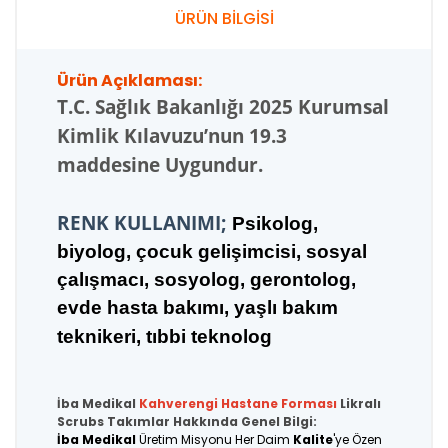
ÜRÜN BİLGİSİ
Ürün Açıklaması:
T.C.
Sağlık Bakanlığı 2025 Kurumsal
Kimlik Kılavuzu’nun 19.3
maddesine Uygundur.
RENK KULLANIMI;
Psikolog,
biyolog, çocuk gelişimcisi, sosyal
çalışmacı, sosyolog, gerontolog,
evde hasta bakımı, yaşlı bakım
teknikeri, tıbbi teknolog
İba Medikal
Kahverengi
Hastane Forması
Likralı
Scrubs Takımlar Hakkında Genel Bilgi:
İba Medikal
Üretim Misyonu Her Daim
Kalite
'ye Özen