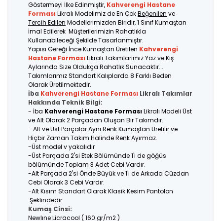
Göstermeyi İlke Edinmiştir,
Kahverengi Hastane
Forması
Likralı Modelimiz de En Çok
Beğenilen
ve
Tercih Edilen
Modellerimizden Biridir, 1 Sınıf Kumaştan
İmal Edilerek Müşterilerimizin Rahatlıkla
Kullanabileceği Şekilde Tasarlanmıştır.
Yapısı Gereği İnce Kumaştan Üretilen
Kahverengi
Hastane Forması
Likralı Takımlarımız Yaz ve Kış
Aylarında Size Oldukça Rahatlık Sunacaktır...
Takımlarımız Standart Kalıplarda 8 Farklı Beden
Olarak Üretilmektedir.
İba
Kahverengi Hastane Forması
Likralı Takımlar
Hakkında Teknik Bilgi:
- İba
Kahverengi Hastane Forması
Likralı Modeli Üst
ve Alt Olarak 2 Parçadan Oluşan Bir Takımdır.
- Alt ve Üst Parçalar Aynı Renk Kumaştan Üretilir ve
Hiçbir Zaman Takım Halinde Renk Ayırmaz.
-Üst model v yakalıdır
-Üst Parçada 2'si Etek Bölümünde 1'i de göğüs
bölümünde Toplam 3 Adet Cebi Vardır.
-Alt Parçada 2'si Önde Büyük ve 1'i de Arkada Cüzdan
Cebi Olarak 3 Cebi Vardır.
-Alt Kısım Standart Olarak Klasik Kesim Pantolon
Şeklindedir.
Kumaş Cinsi:
Newlıne Licracool ( 160 gr/m2 )