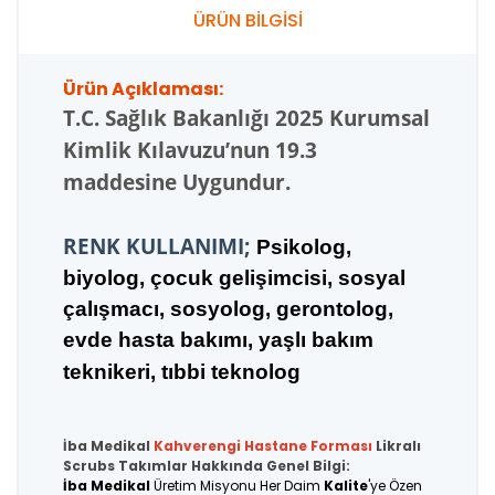
ÜRÜN BİLGİSİ
Ürün Açıklaması:
T.C.
Sağlık Bakanlığı 2025 Kurumsal
Kimlik Kılavuzu’nun 19.3
maddesine Uygundur.
RENK KULLANIMI;
Psikolog,
biyolog, çocuk gelişimcisi, sosyal
çalışmacı, sosyolog, gerontolog,
evde hasta bakımı, yaşlı bakım
teknikeri, tıbbi teknolog
İba Medikal
Kahverengi
Hastane Forması
Likralı
Scrubs Takımlar Hakkında Genel Bilgi:
İba Medikal
Üretim Misyonu Her Daim
Kalite
'ye Özen