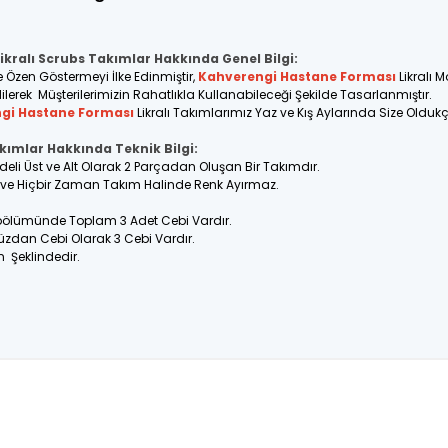
ikralı Scrubs Takımlar Hakkında Genel Bilgi:
e Özen Göstermeyi İlke Edinmiştir,
Kahverengi Hastane Forması
Likralı 
ilerek Müşterilerimizin Rahatlıkla Kullanabileceği Şekilde Tasarlanmıştır.
gi Hastane Forması
Likralı Takımlarımız Yaz ve Kış Aylarında Size Olduk
akımlar Hakkında Teknik Bilgi:
odeli Üst ve Alt Olarak 2 Parçadan Oluşan Bir Takımdır.
ir ve Hiçbir Zaman Takım Halinde Renk Ayırmaz.
 bölümünde Toplam 3 Adet Cebi Vardır.
üzdan Cebi Olarak 3 Cebi Vardır.
n Şeklindedir.