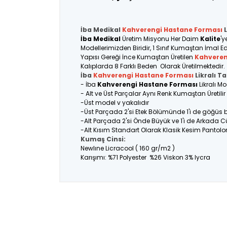
İba Medikal
Kahverengi
Hastane Forması
L
İba Medikal
Üretim Misyonu Her Daim
Kalite
'y
Modellerimizden Biridir, 1 Sınıf Kumaştan İmal Ed
Yapısı Gereği İnce Kumaştan Üretilen
Kahveren
Kalıplarda 8 Farklı Beden Olarak Üretilmektedir.
İba
Kahverengi Hastane Forması
Likralı T
- İba
Kahverengi Hastane Forması
Likralı M
- Alt ve Üst Parçalar Aynı Renk Kumaştan Üretil
-Üst model v yakalıdır
-Üst Parçada 2'si Etek Bölümünde 1'i de göğüs
-Alt Parçada 2'si Önde Büyük ve 1'i de Arkada C
-Alt Kısım Standart Olarak Klasik Kesim Pantolo
Kumaş Cinsi:
Newlıne Licracool ( 160 gr/m2 )
Karışımı: %71 Polyester %26 Viskon 3% lycra