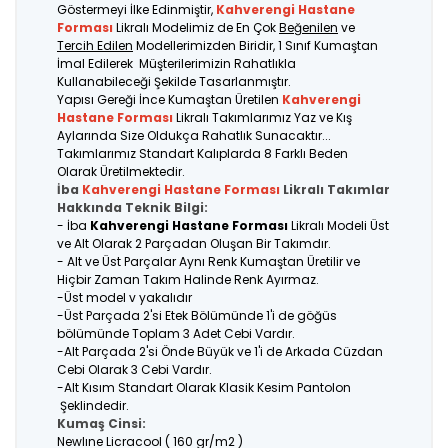
Göstermeyi İlke Edinmiştir,
Kahverengi Hastane
Forması
Likralı Modelimiz de En Çok
Beğenilen
ve
Tercih Edilen
Modellerimizden Biridir, 1 Sınıf Kumaştan
İmal Edilerek Müşterilerimizin Rahatlıkla
Kullanabileceği Şekilde Tasarlanmıştır.
Yapısı Gereği İnce Kumaştan Üretilen
Kahverengi
Hastane Forması
Likralı Takımlarımız Yaz ve Kış
Aylarında Size Oldukça Rahatlık Sunacaktır...
Takımlarımız Standart Kalıplarda 8 Farklı Beden
Olarak Üretilmektedir.
İba
Kahverengi Hastane Forması
Likralı Takımlar
Hakkında Teknik Bilgi:
- İba
Kahverengi Hastane Forması
Likralı Modeli Üst
ve Alt Olarak 2 Parçadan Oluşan Bir Takımdır.
- Alt ve Üst Parçalar Aynı Renk Kumaştan Üretilir ve
Hiçbir Zaman Takım Halinde Renk Ayırmaz.
-Üst model v yakalıdır
-Üst Parçada 2'si Etek Bölümünde 1'i de göğüs
bölümünde Toplam 3 Adet Cebi Vardır.
-Alt Parçada 2'si Önde Büyük ve 1'i de Arkada Cüzdan
Cebi Olarak 3 Cebi Vardır.
-Alt Kısım Standart Olarak Klasik Kesim Pantolon
Şeklindedir.
Kumaş Cinsi:
Newlıne Licracool ( 160 gr/m2 )