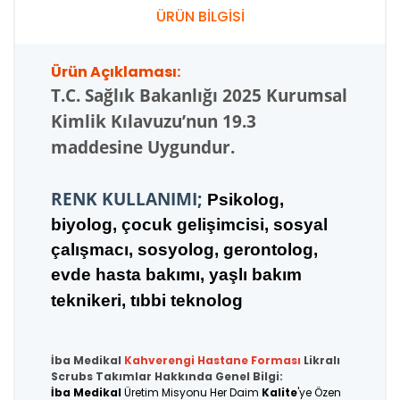
ÜRÜN BİLGİSİ
Ürün Açıklaması:
T.C.
Sağlık Bakanlığı 2025 Kurumsal
Kimlik Kılavuzu’nun 19.3
maddesine Uygundur.
RENK KULLANIMI;
Psikolog,
biyolog, çocuk gelişimcisi, sosyal
çalışmacı, sosyolog, gerontolog,
evde hasta bakımı, yaşlı bakım
teknikeri, tıbbi teknolog
İba Medikal
Kahverengi
Hastane Forması
Likralı
Scrubs Takımlar Hakkında Genel Bilgi:
İba Medikal
Üretim Misyonu Her Daim
Kalite
'ye Özen