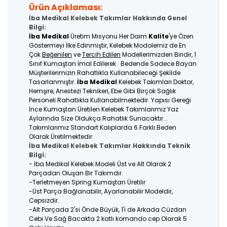
Ürün Açıklaması:
İba Medikal Kelebek Takımlar Hakkında Genel
Bilgi:
İba Medikal
Üretim Misyonu Her Daim
Kalite
'ye Özen
Göstermeyi İlke Edinmiştir, Kelebek Modolemiz de En
Çok
Beğenilen
ve
Tercih Edilen
Modellerimizden Biridir, 1
Sınıf Kumaştan İmal Edilerek Bedende Sadece Bayan
Müşterilerimizin Rahatlıkla Kullanabileceği Şekilde
Tasarlanmıştır.
İba Medikal
Kelebek Takımları Doktor,
Hemşire, Anestezi Teknikeri, Ebe Gibi Birçok Sağlık
Personeli Rahatlıkla Kullanabilmektedir. Yapısı Gereği
İnce Kumaştan Üretilen Kelebek Takımlarımız Yaz
Aylarında Size Oldukça Rahatlık Sunacaktır...
Takımlarımız Standart Kalıplarda 6 Farklı Beden
Olarak Üretilmektedir.
İba Medikal Kelebek Takımlar Hakkında Teknik
Bilgi:
- İba Medikal Kelebek Modeli Üst ve Alt Olarak 2
Parçadan Oluşan Bir Takımdır.
-Terletmeyen Spring Kumaştan Üretilir
-Üst Parça Bağlanabilir, Ayarlanabilir Modeldir,
Cepsizdir.
-Alt Parçada 2'si Önde Büyük, 1'i de Arkada Cüzdan
Cebi Ve Sağ Bacakta 2 katlı komando cep Olarak 5