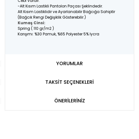
Cebi Vardır.
-Alt Kısım Lastikli Pantolon Paçası Şeklindedir.
Alt Kısım Lastiklidir ve Ayarlanabilir Bağcığa Sahiptir
(Bağcık Rengi Değişiklik Gösterebilir.)
Kumaş Cinsi:
Spring ( 110 gr/m2 )
Karışımı: %30 Pamuk, %65 Polyester 5% lycra
YORUMLAR
TAKSİT SEÇENEKLERİ
ÖNERİLERİNİZ