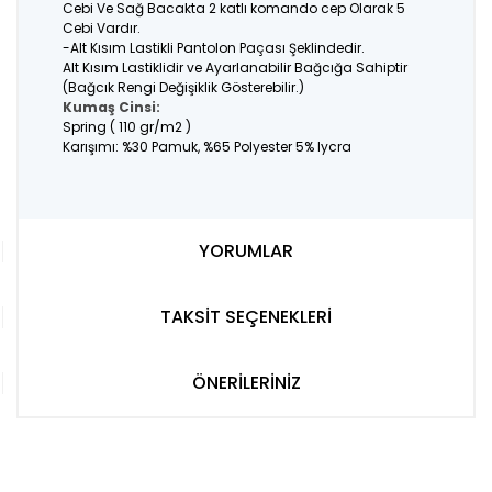
Cebi Ve Sağ Bacakta 2 katlı komando cep Olarak 5
Cebi Vardır.
-Alt Kısım Lastikli Pantolon Paçası Şeklindedir.
Alt Kısım Lastiklidir ve Ayarlanabilir Bağcığa Sahiptir
(Bağcık Rengi Değişiklik Gösterebilir.)
Kumaş Cinsi:
Spring ( 110 gr/m2 )
Karışımı: %30 Pamuk, %65 Polyester 5% lycra
YORUMLAR
TAKSİT SEÇENEKLERİ
ÖNERİLERİNİZ