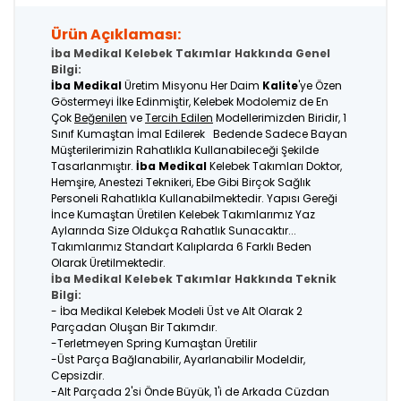
Ürün Açıklaması:
İba Medikal Kelebek Takımlar Hakkında Genel
Bilgi:
İba Medikal
Üretim Misyonu Her Daim
Kalite
'ye Özen
Göstermeyi İlke Edinmiştir, Kelebek Modolemiz de En
Çok
Beğenilen
ve
Tercih Edilen
Modellerimizden Biridir, 1
Sınıf Kumaştan İmal Edilerek Bedende Sadece Bayan
Müşterilerimizin Rahatlıkla Kullanabileceği Şekilde
Tasarlanmıştır.
İba Medikal
Kelebek Takımları Doktor,
Hemşire, Anestezi Teknikeri, Ebe Gibi Birçok Sağlık
Personeli Rahatlıkla Kullanabilmektedir. Yapısı Gereği
İnce Kumaştan Üretilen Kelebek Takımlarımız Yaz
Aylarında Size Oldukça Rahatlık Sunacaktır...
Takımlarımız Standart Kalıplarda 6 Farklı Beden
Olarak Üretilmektedir.
İba Medikal Kelebek Takımlar Hakkında Teknik
Bilgi:
- İba Medikal Kelebek Modeli Üst ve Alt Olarak 2
Parçadan Oluşan Bir Takımdır.
-Terletmeyen Spring Kumaştan Üretilir
-Üst Parça Bağlanabilir, Ayarlanabilir Modeldir,
Cepsizdir.
-Alt Parçada 2'si Önde Büyük, 1'i de Arkada Cüzdan