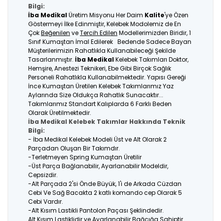
Bilgi:
İba Medikal
Üretim Misyonu Her Daim
Kalite
'ye Özen
Göstermeyi İlke Edinmiştir, Kelebek Modolemiz de En
Çok
Beğenilen
ve
Tercih Edilen
Modellerimizden Biridir, 1
Sınıf Kumaştan İmal Edilerek Bedende Sadece Bayan
Müşterilerimizin Rahatlıkla Kullanabileceği Şekilde
Tasarlanmıştır.
İba Medikal
Kelebek Takımları Doktor,
Hemşire, Anestezi Teknikeri, Ebe Gibi Birçok Sağlık
Personeli Rahatlıkla Kullanabilmektedir. Yapısı Gereği
İnce Kumaştan Üretilen Kelebek Takımlarımız Yaz
Aylarında Size Oldukça Rahatlık Sunacaktır...
Takımlarımız Standart Kalıplarda 6 Farklı Beden
Olarak Üretilmektedir.
İba Medikal Kelebek Takımlar Hakkında Teknik
Bilgi:
- İba Medikal Kelebek Modeli Üst ve Alt Olarak 2
Parçadan Oluşan Bir Takımdır.
-Terletmeyen Spring Kumaştan Üretilir
-Üst Parça Bağlanabilir, Ayarlanabilir Modeldir,
Cepsizdir.
-Alt Parçada 2'si Önde Büyük, 1'i de Arkada Cüzdan
Cebi Ve Sağ Bacakta 2 katlı komando cep Olarak 5
Cebi Vardır.
-Alt Kısım Lastikli Pantolon Paçası Şeklindedir.
Alt Kısım Lastiklidir ve Ayarlanabilir Bağcığa Sahiptir