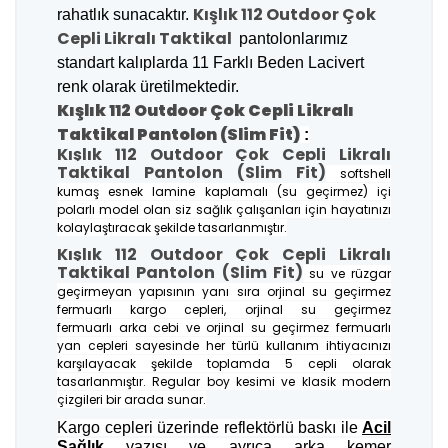
Kışlık 112 Outdoor Çok
rahatlık sunacaktır.
Cepli Likralı Taktikal
pantolonlarımız
standart kalıplarda 11 Farklı Beden Lacivert
renk olarak üretilmektedir.
Kışlık 112 Outdoor Çok Cepli Likralı
Taktikal Pantolon (Slim Fit)
:
Kışlık 112 Outdoor Çok Cepli Likralı
Taktikal Pantolon (Slim Fit)
softshell
kumaş esnek lamine kaplamalı (su geçirmez) içi
polarlı model olan siz sağlık çalışanları için hayatınızı
kolaylaştıracak şekilde tasarlanmıştır.
Kışlık 112 Outdoor Çok Cepli Likralı
Taktikal Pantolon (Slim Fit)
su ve rüzgar
geçirmeyan yapısının yanı sıra orjinal su geçirmez
fermuarlı kargo cepleri, orjinal su geçirmez
fermuarlı
arka
cebi ve orjinal su geçirmez fermuarlı
yan cepleri sayesinde her türlü kullanım ihtiyacınızı
karşılayacak şekilde toplamda 5 cepli olarak
tasarlanmıştır.
Regular boy kesimi ve klasik modern
çizgileri bir arada sunar.
Kargo cepleri üzerinde reflektörlü baskı ile
Acil
Sağlık
yazısı ve ayrıca arka kemer