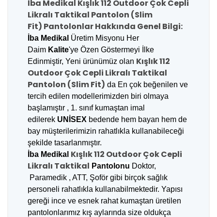
İba Medikal Kışlık 112 Outdoor Çok Cepli
Likralı Taktikal Pantolon (Slim
Fit) Pantolonlar Hakkında Genel Bilgi:
İba Medikal
Üretim Misyonu Her
Daim
Kalite
'ye Özen Göstermeyi İlke
Kışlık 112
Edinmiştir, Yeni ürünümüz olan
Outdoor Çok Cepli Likralı Taktikal
Pantolon (Slim Fit)
da En çok b
eğenilen
ve
t
ercih edilen
modellerimizden biri olmaya
başlamıştır , 1. sınıf kumaştan imal
edilerek
UNİSEX
bedende hem bayan hem de
bay müşterilerimizin rahatlıkla kullanabileceği
şekilde tasarlanmıştır.
Kışlık 112 Outdoor Çok Cepli
İba Medikal
Likralı Taktikal
Pantolonu
Doktor,
Paramedik , ATT, Şoför gibi birçok sağlık
personeli rahatlıkla kullanabilmektedir. Yapısı
gereği ince ve esnek rahat kumaştan üretilen
pantolonlarımız kış aylarında size oldukça