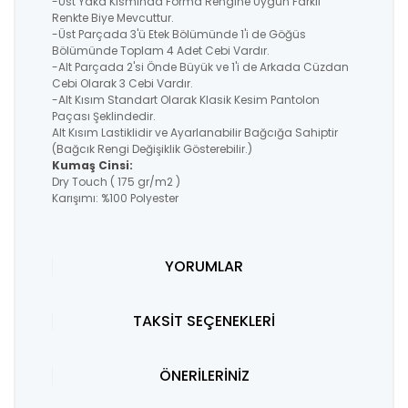
-Üst Yaka Kısmında Forma Rengine Uygun Farklı
Renkte Biye Mevcuttur.
-Üst Parçada 3'ü Etek Bölümünde 1'i de Göğüs
Bölümünde Toplam 4 Adet Cebi Vardır.
-Alt Parçada 2'si Önde Büyük ve 1'i de Arkada Cüzdan
Cebi Olarak 3 Cebi Vardır.
-Alt Kısım Standart Olarak Klasik Kesim Pantolon
Paçası Şeklindedir.
Alt Kısım Lastiklidir ve Ayarlanabilir Bağcığa Sahiptir
(Bağcık Rengi Değişiklik Gösterebilir.)
Kumaş Cinsi:
Dry Touch ( 175 gr/m2 )
Karışımı: %100 Polyester
YORUMLAR
TAKSİT SEÇENEKLERİ
ÖNERİLERİNİZ