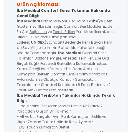
Ürün Açıklaması:
İba Medikal Comfort Serisi Takımlar Hakkında
Genel Bilgi:
İba Medikal
Üretim Misyonu Her Daim
Kalite
'ye Özen
Göstermeyi İlke Edinmiştir, Comfort Seri Modolemiz de
En Çok
Beğenilen
ve
Tercih Edilen
Yeni Modellerimizden
Biridir, 1. Sınıf İthal Kumaştan İmal
Edilerek
UNİSEX
(Standart) Bedende Hem Bayan Hem
de Bay Müşterilerimizin Rahatlıkla Kullanabileceği
Şekilde Tasarlanmıştır.
İba Medikal
Comfort Serisi
Takımları Doktor, Hemşire, Anestezi Teknikeri, Ebe Gibi
Birçok Sağlık Personeli Rahatlıkla Kullanabilmektedir.
Yapısı Gereği İnce Esnek ve Teri Dışarı Atabilen
Kumaştan Üretilen Comfort Serisi Takımlarımız Yaz
Aylarında Size Oldukça Rahatlık Sunacaktır...
Takımlarımız Standart Kalıplarda 8 Farklı Beden ve 2
Farklı Renk Olarak Üretilmektedir.
İba Medikal Terikoton Takımlar Hakkında Teknik
Bilgi:
- İba Medikal Terikoton Modeli Üst ve Alt Olarak 2
Parçadan Oluşan Bir Takımdır.
- Alt ve Üst Parçalar Aynı Renk Kumaştan Üretilir ve
Hiçbir Zaman Takım Halinde Renk Ayırmaz.
-Dry-Touch Kumaştan Üretilir