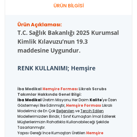
ÜRÜN BİLGİSİ
Ürün Açıklaması:
T.C.
Sağlık Bakanlığı 2025 Kurumsal
Kimlik Kılavuzu’nun 19.3
maddesine Uygundur.
RENK KULLANIMI; Hemşire
İba Medikal
Hemşire Forması
Likralı Scrubs
Takımlar Hakkında Genel Bilgi:
İba Medikal
Üretim Misyonu Her Daim
Kalite
'ye Özen
Göstermeyi İlke Edinmiştir,
Hemşire Forması
Likralı
Modelimiz de En Çok
Beğenilen
ve
Tercih Edilen
Modellerimizden Biridir, 1 Sınıf Kumaştan İmal Edilerek
Müşterilerimizin Rahatlıkla Kullanabileceği Şekilde
Tasarlanmıştır.
Yapısı Gereği İnce Kumaştan Üretilen
Hemşire