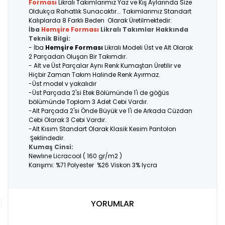
Forması
Likralı Takımlarımız Yaz ve Kış Aylarında Size
Oldukça Rahatlık Sunacaktır... Takımlarımız Standart
Kalıplarda 8 Farklı Beden Olarak Üretilmektedir.
İba
Hemşire Forması
Likralı Takımlar Hakkında
Teknik Bilgi:
- İba
Hemşire Forması
Likralı Modeli Üst ve Alt Olarak
2 Parçadan Oluşan Bir Takımdır.
- Alt ve Üst Parçalar Aynı Renk Kumaştan Üretilir ve
Hiçbir Zaman Takım Halinde Renk Ayırmaz.
-Üst model v yakalıdır
-Üst Parçada 2'si Etek Bölümünde 1'i de göğüs
bölümünde Toplam 3 Adet Cebi Vardır.
-Alt Parçada 2'si Önde Büyük ve 1'i de Arkada Cüzdan
Cebi Olarak 3 Cebi Vardır.
-Alt Kısım Standart Olarak Klasik Kesim Pantolon
Şeklindedir.
Kumaş Cinsi:
Newlıne Licracool ( 160 gr/m2 )
Karışımı: %71 Polyester %26 Viskon 3% lycra
YORUMLAR