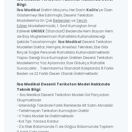
Bilgi:
İba Medikal
Üretim Misyonu Her Daim
Kalite
'ye Özen
Göstermeyi İlke Edinmiştir, Desenli Terikoton
Modollerimiz En Çok
Beğenilen
ve
Tercih
Edilen
Modellerimizdir, 1. Sınıf Kumaştan İmal
Edilerek
UNİSEX
(Standart) Bedende Hem Bayan Hem
de Bay Müşterilerimizin Rahatlıkla Kullanabileceği
Şekilde Tasarlanmıştır.
İba Medikal
Desenli Terikoton
Modelleri Doktor, Hemşire, Anestezi Teknikeri, Ebe Gibi
Birçok Sağlık Personeli Rahatlıkla Kullanabilmektedir.
Yapısı Gereği İnce Kumaştan Üretilen Desenli Terikoton
Modellerimiz Yaz Aylarında Size Oldukça Rahatlık
Sunacaktır... Takımlarımız Standart Kalıplarda 8 Farklı
Beden ve 22 Farklı Desen Olarak Üretilmektedir.
İba Medikal Desenli Terikoton Model Hakkında
Teknik Bilgi:
- İba Medikal Desenli Terikoton Modeli Üst Parçadan
Oluşmaktadır
-İstenildiği Takdirde Farklı Renklerde Alt Satın Alınabilir.
-Terletmeyen Terikoton Kumaştan Üretilir
-V Yaka Modeli İle Üretilmektedir.
-Kol Tipi: Yarasa Koldur.
-2'si Etek Bölümünde 1'i de Göğüs Bölümünde Toplam
3 Adet Cebi Vardır.