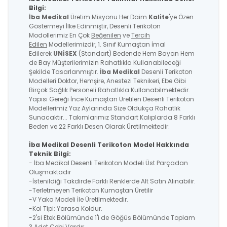
Bilgi:
İba Medikal
Üretim Misyonu Her Daim
Kalite
'ye Özen
Göstermeyi İlke Edinmiştir, Desenli Terikoton
Modollerimiz En Çok
Beğenilen
ve
Tercih
Edilen
Modellerimizdir, 1. Sınıf Kumaştan İmal
Edilerek
UNİSEX
(Standart) Bedende Hem Bayan Hem
de Bay Müşterilerimizin Rahatlıkla Kullanabileceği
Şekilde Tasarlanmıştır.
İba Medikal
Desenli Terikoton
Modelleri Doktor, Hemşire, Anestezi Teknikeri, Ebe Gibi
Birçok Sağlık Personeli Rahatlıkla Kullanabilmektedir.
Yapısı Gereği İnce Kumaştan Üretilen Desenli Terikoton
Modellerimiz Yaz Aylarında Size Oldukça Rahatlık
Sunacaktır... Takımlarımız Standart Kalıplarda 8 Farklı
Beden ve 22 Farklı Desen Olarak Üretilmektedir.
İba Medikal Desenli Terikoton Model Hakkında
Teknik Bilgi:
- İba Medikal Desenli Terikoton Modeli Üst Parçadan
Oluşmaktadır
-İstenildiği Takdirde Farklı Renklerde Alt Satın Alınabilir.
-Terletmeyen Terikoton Kumaştan Üretilir
-V Yaka Modeli İle Üretilmektedir.
-Kol Tipi: Yarasa Koldur.
-2'si Etek Bölümünde 1'i de Göğüs Bölümünde Toplam
3 Adet Cebi Vardır.