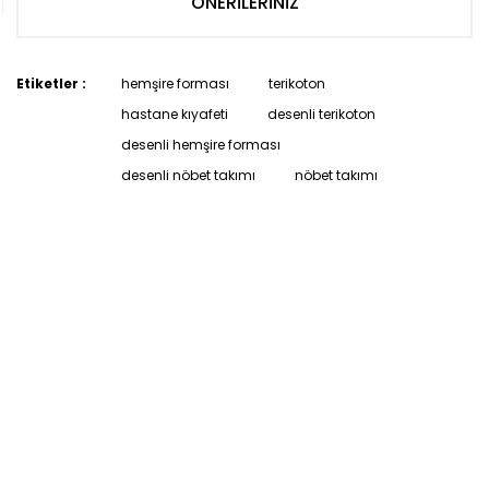
ÖNERİLERİNİZ
Etiketler :
hemşire forması
terikoton
hastane kıyafeti
desenli terikoton
desenli hemşire forması
desenli nöbet takımı
nöbet takımı