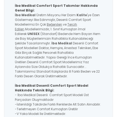
İba Medikal Comfort Sport Takımlar Hakkında
Genel Bilgi:
İba Medikal
Üretim Misyonu Her Daim
Kalite
'ye Özen
Göstermeyi İlke Edinmiştir, Desenli Comfort Sport
Modellerimiz En Çok
Beğenilen
ve
Tercih
Edilen
Modellerimizdir, 1. Sınıf Kumaştan İmal
Edilerek
UNİSEX
(Standart) Bedende Hem Bayan Hem
de Bay Müşterilerimizin Rahatlıkla Kullanabileceği
Şekilde Tasarlanmıştır.
İba Medikal
Desenli Comfort
Sport Modelleri Doktor, Hemşire, Anestezi Teknikeri, Ebe
Gibi Birçok Sağlık Personeli Rahatlıkla
Kullanabilmektedir. Yapısı Gereği İnce Kumaştan
Üretilen Desenli Comfort Sport Modellerimiz Yaz
Aylarında Size Oldukça Rahatlık Sunacaktır...
Takımlarımız Standart Kalıplarda 8 Farklı Beden ve 22
Farklı Desen Olarak Üretilmektedir.
İba Medikal Desenli Comfort Sport Model
Hakkında Teknik Bilgi:
- İba Medikal Desenli Comfort Sport Modeli Üst
Parçadan Oluşmaktadır
-İstenildiği Takdirde Farklı Renklerde Alt Satın Alınabilir.
-Terletmeyen Comfort Kumaştan Üretilir
-V Yaka Modeli İle Üretilmektedir.