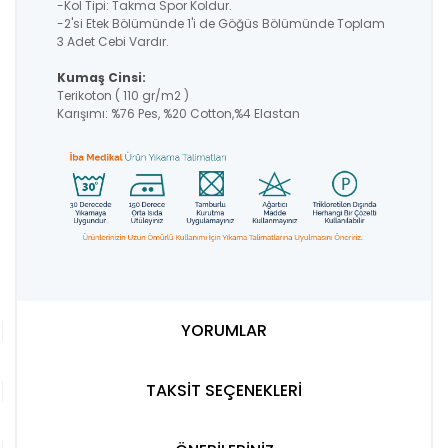
-Kol Tipi: Takma Spor Koldur.
-2'si Etek Bölümünde 1'i de Göğüs Bölümünde Toplam
3 Adet Cebi Vardır.
Kumaş Cinsi:
Terikoton ( 110 gr/m2 )
Karışımı: %76 Pes, %20 Cotton,%4 Elastan
YORUMLAR
TAKSİT SEÇENEKLERİ