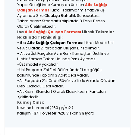
Yapısı Gereği İnce Kumaştan Üretilen
Aile Sağlığı
Çalışan Forması
Likralı Takımlarımız Yaz ve Kış
Aylarında Size Oldukça Rahatlık Sunacaktır...
Takımlarımız Standart Kalıplarda 8 Farklı Beden
Olarak Üretilmektedir.
İba
Aile Sağlığı Çalışan Forması
Likralı Takımlar
Hakkında Teknik Bilgi:
- İba
Aile Sağlığı Çalışan Forması
Likralı Modeli Üst
ve Alt Olarak 2 Parçadan Oluşan Bir Takımdır.
- Alt ve Üst Parçalar Aynı Renk Kumaştan Üretilir ve
Hiçbir Zaman Takım Halinde Renk Ayırmaz.
-Üst model v yakalıdır
-Üst Parçada 2'si Etek Bölümünde 1'i de göğüs
bölümünde Toplam 3 Adet Cebi Vardır.
-Alt Parçada 2'si Önde Büyük ve 1'i de Arkada Cüzdan
Cebi Olarak 3 Cebi Vardır.
-Alt Kısım Standart Olarak Klasik Kesim Pantolon
Şeklindedir.
Kumaş Cinsi:
Newlıne Licracool ( 160 gr/m2 )
Karışımı: %71 Polyester %26 Viskon 3% lycra