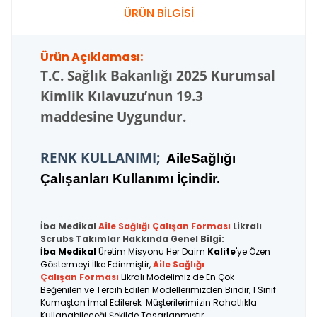
ÜRÜN BİLGİSİ
Ürün Açıklaması:
T.C.
Sağlık Bakanlığı 2025 Kurumsal
Kimlik Kılavuzu’nun 19.3
maddesine Uygundur.
RENK KULLANIMI;
AileSağlığı
Çalışanları Kullanımı İçindir.
İba Medikal
Aile Sağlığı Çalışan
Forması
Likralı
Scrubs Takımlar Hakkında Genel Bilgi:
İba Medikal
Üretim Misyonu Her Daim
Kalite
'ye Özen
Göstermeyi İlke Edinmiştir,
Aile Sağlığı
Çalışan Forması
Likralı Modelimiz de En Çok
Beğenilen
ve
Tercih Edilen
Modellerimizden Biridir, 1 Sınıf
Kumaştan İmal Edilerek Müşterilerimizin Rahatlıkla
Kullanabileceği Şekilde Tasarlanmıştır.