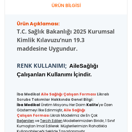
ÜRÜN BİLGİSİ
Ürün Açıklaması:
T.C.
Sağlık Bakanlığı 2025 Kurumsal
Kimlik Kılavuzu’nun 19.3
maddesine Uygundur.
RENK KULLANIMI;
AileSağlığı
Çalışanları Kullanımı İçindir.
İba Medikal
Aile Sağlığı Çalışan
Forması
Likralı
Scrubs Takımlar Hakkında Genel Bilgi:
İba Medikal
Üretim Misyonu Her Daim
Kalite
'ye Özen
Göstermeyi İlke Edinmiştir,
Aile Sağlığı
Çalışan Forması
Likralı Modelimiz de En Çok
Beğenilen
ve
Tercih Edilen
Modellerimizden Biridir, 1 Sınıf
Kumaştan İmal Edilerek Müşterilerimizin Rahatlıkla
Kullanabileceği Şekilde Tasarlanmıştır.