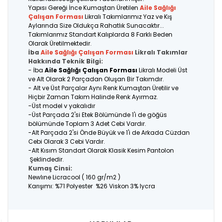
Yapısı Gereği İnce Kumaştan Üretilen
Aile Sağlığı
Çalışan Forması
Likralı Takımlarımız Yaz ve Kış
Aylarında Size Oldukça Rahatlık Sunacaktır...
Takımlarımız Standart Kalıplarda 8 Farklı Beden
Olarak Üretilmektedir.
İba
Aile Sağlığı Çalışan Forması
Likralı Takımlar
Hakkında Teknik Bilgi:
- İba
Aile Sağlığı Çalışan Forması
Likralı Modeli Üst
ve Alt Olarak 2 Parçadan Oluşan Bir Takımdır.
- Alt ve Üst Parçalar Aynı Renk Kumaştan Üretilir ve
Hiçbir Zaman Takım Halinde Renk Ayırmaz.
-Üst model v yakalıdır
-Üst Parçada 2'si Etek Bölümünde 1'i de göğüs
bölümünde Toplam 3 Adet Cebi Vardır.
-Alt Parçada 2'si Önde Büyük ve 1'i de Arkada Cüzdan
Cebi Olarak 3 Cebi Vardır.
-Alt Kısım Standart Olarak Klasik Kesim Pantolon
Şeklindedir.
Kumaş Cinsi:
Newlıne Licracool ( 160 gr/m2 )
Karışımı: %71 Polyester %26 Viskon 3% lycra