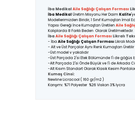
İba Medikal
Aile Sağlığı Çalışan
Forması
Li
İba Medikal
Üretim Misyonu Her Daim
Kalite
'y
Modellerimizden Biridir, 1 Sınıf Kumaştan İmal Ed
Yapısı Gereği İnce Kumaştan Üretilen
Aile Sağl
Kalıplarda 8 Farklı Beden Olarak Üretilmektedir.
İba
Aile Sağlığı Çalışan Forması
Likralı Tak
- İba
Aile Sağlığı Çalışan Forması
Likralı Mod
- Alt ve Üst Parçalar Aynı Renk Kumaştan Üretil
-Üst model v yakalıdır
-Üst Parçada 2'si Etek Bölümünde 1'i de göğüs
-Alt Parçada 2'si Önde Büyük ve 1'i de Arkada C
-Alt Kısım Standart Olarak Klasik Kesim Pantolo
Kumaş Cinsi:
Newlıne Licracool ( 160 gr/m2 )
Karışımı: %71 Polyester %26 Viskon 3% lycra