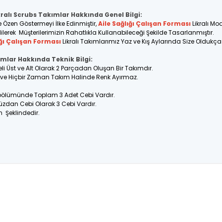
kralı Scrubs Takımlar Hakkında Genel Bilgi:
e Özen Göstermeyi İlke Edinmiştir,
Aile Sağlığı Çalışan Forması
Likralı Mo
ilerek Müşterilerimizin Rahatlıkla Kullanabileceği Şekilde Tasarlanmıştır.
ığı Çalışan Forması
Likralı Takımlarımız Yaz ve Kış Aylarında Size Oldukç
ımlar Hakkında Teknik Bilgi:
eli Üst ve Alt Olarak 2 Parçadan Oluşan Bir Takımdır.
ir ve Hiçbir Zaman Takım Halinde Renk Ayırmaz.
 bölümünde Toplam 3 Adet Cebi Vardır.
üzdan Cebi Olarak 3 Cebi Vardır.
n Şeklindedir.