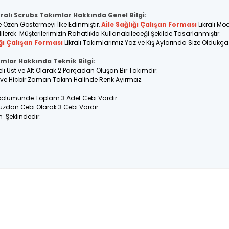
kralı Scrubs Takımlar Hakkında Genel Bilgi:
e Özen Göstermeyi İlke Edinmiştir,
Aile Sağlığı Çalışan Forması
Likralı Mo
ilerek Müşterilerimizin Rahatlıkla Kullanabileceği Şekilde Tasarlanmıştır.
ığı Çalışan Forması
Likralı Takımlarımız Yaz ve Kış Aylarında Size Oldukç
ımlar Hakkında Teknik Bilgi:
eli Üst ve Alt Olarak 2 Parçadan Oluşan Bir Takımdır.
ir ve Hiçbir Zaman Takım Halinde Renk Ayırmaz.
 bölümünde Toplam 3 Adet Cebi Vardır.
üzdan Cebi Olarak 3 Cebi Vardır.
n Şeklindedir.