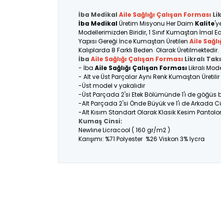
İba Medikal
Aile Sağlığı Çalışan
Forması
Li
İba Medikal
Üretim Misyonu Her Daim
Kalite
'y
Modellerimizden Biridir, 1 Sınıf Kumaştan İmal Ed
Yapısı Gereği İnce Kumaştan Üretilen
Aile Sağl
Kalıplarda 8 Farklı Beden Olarak Üretilmektedir.
İba
Aile Sağlığı Çalışan Forması
Likralı Tak
- İba
Aile Sağlığı Çalışan Forması
Likralı Mod
- Alt ve Üst Parçalar Aynı Renk Kumaştan Üretil
-Üst model v yakalıdır
-Üst Parçada 2'si Etek Bölümünde 1'i de göğüs
-Alt Parçada 2'si Önde Büyük ve 1'i de Arkada C
-Alt Kısım Standart Olarak Klasik Kesim Pantolo
Kumaş Cinsi:
Newlıne Licracool ( 160 gr/m2 )
Karışımı: %71 Polyester %26 Viskon 3% lycra